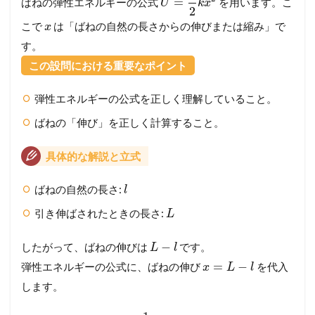
=
ばねの弾性エネルギーの公式
を用います。こ
大
U
k
x
2
)
こで
は「ばねの自然の長さからの伸びまたは縮み」で
x
3.1
す。
【
問
この設問における重要なポイント
題
の
弾性エネルギーの公式を正しく理解していること。
確
認
ばねの「伸び」を正しく計算すること。
】
ま
具体的な解説と立式
ず
は
問
ばねの自然の長さ:
l
題
文
引き伸ばされたときの長さ:
L
を
し
−
したがって、ばねの伸びは
です。
L
l
っ
か
=
−
弾性エネルギーの公式に、ばねの伸び
を代入
x
L
l
り
します。
読
み