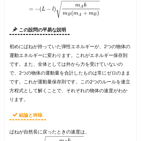
−
−
−
−
−
−
−
−
−
−
−
−
−
√
m
k
A
=
−
(
−
)
L
l
(
+
)
m
m
m
B
B
A
この設問の平易な説明
初めにばねが持っていた弾性エネルギーが、2つの物体の
運動エネルギーに変わります。これがエネルギー保存則
です。また、全体としては外から力を受けていないの
で、2つの物体の運動量を合計したものは常にゼロのまま
です。これが運動量保存則です。この2つのルールを連立
方程式として解くことで、それぞれの物体の速度がわか
ります。
結論と吟味
ばねが自然長に戻ったときの速度は、
−
−
−
−
−
−
−
−
−
−
−
−
−
m
k