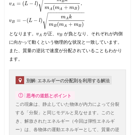
√
B
=
(
−
)
,
v
L
l
A
(
+
)
m
m
m
B
A
A
−
−
−
−
−
−
−
−
−
−
−
−
−
√
m
k
A
=
−
(
−
)
v
L
l
B
(
+
)
m
m
m
B
B
A
となります。
が正、
が負となり、それぞれが内側
v
v
B
A
に向かって動くという物理的な状況と一致しています。
また、質量の逆比で速度が分配されていることもわかり
ます。
別解: エネルギーの分配則を利用する解法
思考の道筋とポイント
この現象は、静止していた物体が内力によって分裂
する「分裂」と同じモデルと見なせます。このと
き、解放されたエネルギー（今回は弾性エネルギ
ー）は、各物体の運動エネルギーとして、質量の逆