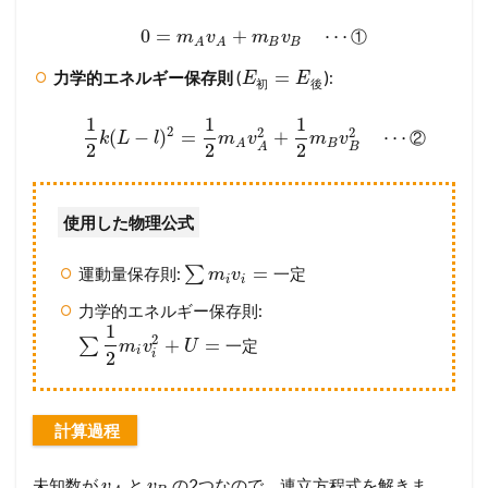
0
=
+
⋯
①
m
v
m
v
B
B
A
A
=
力学的エネルギー保存則
(
):
E
E
初
後
1
1
1
2
2
2
(
−
)
=
+
⋯
②
k
L
l
m
v
m
v
B
A
2
2
2
B
A
使用した物理公式
=
運動量保存則:
∑
一
定
m
v
i
i
力学的エネルギー保存則:
1
2
+
=
∑
一
定
m
v
U
i
2
i
計算過程
未知数が
と
の2つなので、連立方程式を解きま
v
v