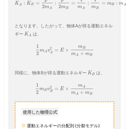
:
=
:
=
:
=
:
K
K
m
m
B
B
A
A
2
2
m
m
m
m
B
B
A
A
となります。したがって、物体Aが得る運動エネル
ギー
は、
K
A
1
m
B
2
=
×
m
v
E
A
2
+
A
m
m
B
A
同様に、物体Bが得る運動エネルギー
は、
K
B
1
m
A
2
=
×
m
v
E
B
2
+
B
m
m
B
A
使用した物理公式
運動エネルギーの分配則 (分裂モデル)