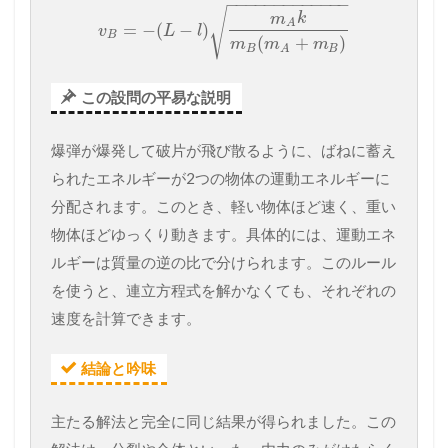
−
−
−
−
−
−
−
−
−
−
−
−
−
√
m
k
A
=
−
(
−
)
v
L
l
B
(
+
)
m
m
m
B
B
A
この設問の平易な説明
爆弾が爆発して破片が飛び散るように、ばねに蓄え
られたエネルギーが2つの物体の運動エネルギーに
分配されます。このとき、軽い物体ほど速く、重い
物体ほどゆっくり動きます。具体的には、運動エネ
ルギーは質量の逆の比で分けられます。このルール
を使うと、連立方程式を解かなくても、それぞれの
速度を計算できます。
結論と吟味
主たる解法と完全に同じ結果が得られました。この