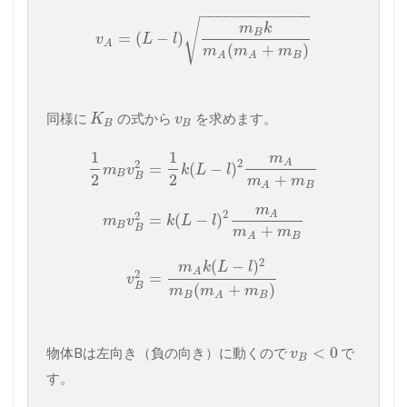
−
−
−
−
−
−
−
−
−
−
−
−
−
√
m
k
B
=
(
−
)
v
L
l
A
(
+
)
m
m
m
B
A
A
同様に
の式から
を求めます。
K
v
B
B
1
1
m
2
A
2
=
(
−
)
m
v
k
L
l
B
2
2
+
B
m
m
B
A
m
2
A
2
=
(
−
)
m
v
k
L
l
B
+
B
m
m
B
A
2
(
−
)
m
k
L
l
A
2
=
v
B
(
+
)
m
m
m
B
B
A
<
0
物体Bは左向き（負の向き）に動くので
で
v
B
す。