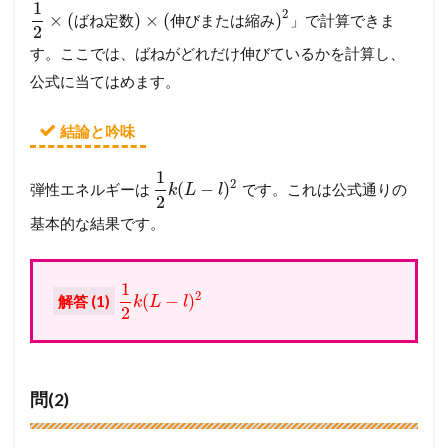
1
で
2
×
(
)
×
(
)
」で計算できま
ば
ね
定
数
伸
び
ま
た
は
縮
み
徹
2
底
す。ここでは、ばねがどれだけ伸びているかを計算し、
ガ
公式に当てはめます。
イ
ド
結論と吟味
4
メ
1
ン
2
(
−
)
弾性エネルギーは
です。これは公式通りの
k
L
l
バ
2
ー
基本的な結果です。
シ
ッ
プ
1
が
2
(
−
)
解答 (1)
k
L
l
必
2
要
で
す
問(2)