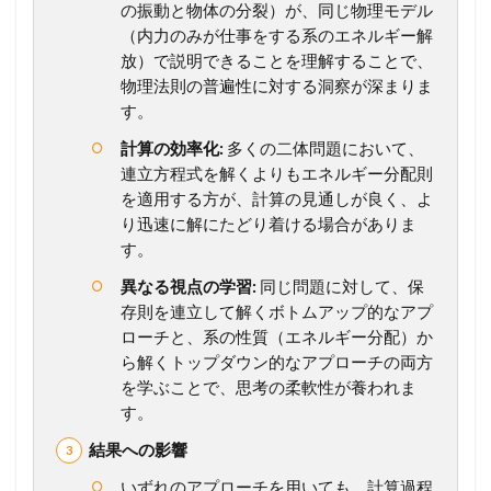
の振動と物体の分裂）が、同じ物理モデル
東
北
（内力のみが仕事をする系のエネルギー解
大
放）で説明できることを理解することで、
改
物理法則の普遍性に対する洞察が深まりま
)
す。
2.1
【
計算の効率化:
多くの二体問題において、
問
連立方程式を解くよりもエネルギー分配則
題
を適用する方が、計算の見通しが良く、よ
の
り迅速に解にたどり着ける場合がありま
確
す。
認
】
異なる視点の学習:
同じ問題に対して、保
ま
存則を連立して解くボトムアップ的なアプ
ず
は
ローチと、系の性質（エネルギー分配）か
問
ら解くトップダウン的なアプローチの両方
題
を学ぶことで、思考の柔軟性が養われま
文
す。
を
し
結果への影響
っ
か
いずれのアプローチを用いても、計算過程