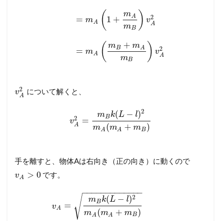
(
)
m
A
2
=
1
+
m
v
A
A
m
B
+
(
)
m
m
B
A
2
=
m
v
A
A
m
B
2
について解くと、
v
A
2
(
−
)
m
k
L
l
B
2
=
v
(
+
)
A
m
m
m
B
A
A
手を離すと、物体Aは右向き（正の向き）に動くので
>
0
です。
v
A
−
−
−
−
−
−
−
−
−
−
−
−
−
√
2
(
−
)
m
k
L
l
B
=
v
A
(
+
)
m
m
m
B
A
A