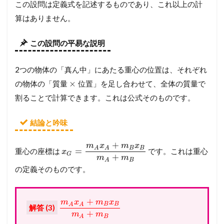
この設問は定義式を記述するものであり、これ以上の計
算はありません。
この設問の平易な説明
2つの物体の「真ん中」にあたる重心の位置は、それぞれ
×
の物体の「質量
位置」を足し合わせて、全体の質量で
割ることで計算できます。これは公式そのものです。
結論と吟味
+
m
x
m
x
B
B
A
A
=
重心の座標は
です。これは重心
x
G
+
m
m
B
A
の定義そのものです。
+
m
x
m
x
B
B
A
A
解答 (3)
+
m
m
B
A