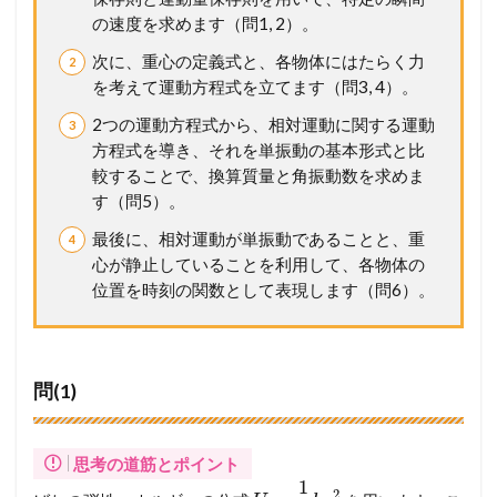
の
の速度を求めます（問1, 2）。
得
次に、重心の定義式と、各物体にはたらく力
点
力
を考えて運動方程式を立てます（問3, 4）。
へ
2つの運動方程式から、相対運動に関する運動
！
完
方程式を導き、それを単振動の基本形式と比
全
較することで、換算質量と角振動数を求めま
マ
す（問5）。
ス
タ
最後に、相対運動が単振動であることと、重
ー
心が静止していることを利用して、各物体の
講
位置を時刻の関数として表現します（問6）。
座
3
問
題
問(1)
6
3
(
東
思考の道筋とポイント
北
1
2