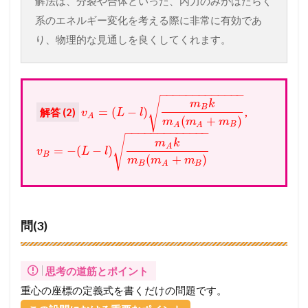
解法は、分裂や合体といった、内力のみがはたらく
系のエネルギー変化を考える際に非常に有効であ
り、物理的な見通しを良くしてくれます。
−
−
−
−
−
−
−
−
−
−
−
−
−
√
m
k
B
=
(
−
)
解答 (2)
,
v
L
l
A
(
+
)
m
m
m
B
A
A
−
−
−
−
−
−
−
−
−
−
−
−
−
√
m
k
A
=
−
(
−
)
v
L
l
B
(
+
)
m
m
m
B
B
A
問(3)
思考の道筋とポイント
重心の座標の定義式を書くだけの問題です。