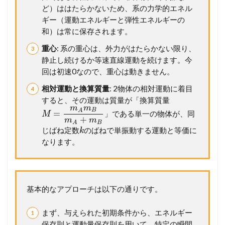
セ
ど）ははたらかないため、系の力学的エネル
ス
ギー（運動エネルギーと弾性エネルギーの
ま
和）は常に保存されます。
で
徹
重心
: 系の重心は、外力がはたらかない限り、
底
静止し続けるか等速直線運動を続けます。今
ガ
回は初速0なので、重心は動きません。
イ
ド
相対運動と換算質量
: 2物体の相対運動に着目
2.3
すると、その運動は質量が「換算質量
m
m
【
B
A
=
」である単一の物体が、同
M
+
総
m
m
B
A
ま
じばね定数
のばねで単振動する運動と等価に
k
と
なります。
め
】
こ
の
一
基本的なアプローチは以下の通りです。
問
を
まず、与えられた初期条件から、エネルギー
未
保存則と運動量保存則を用いて、特定の瞬間
来