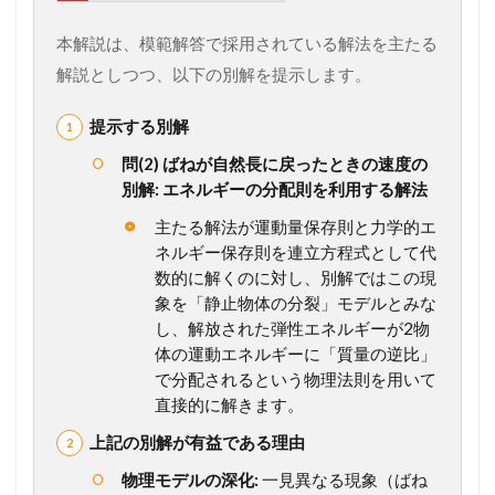
を
未
本解説は、模範解答で採用されている解法を主たる
来
の
解説としつつ、以下の別解を提示します。
得
点
提示する別解
力
へ
問(2) ばねが自然長に戻ったときの速度の
！
別解: エネルギーの分配則を利用する解法
完
全
主たる解法が運動量保存則と力学的エ
マ
ネルギー保存則を連立方程式として代
ス
数的に解くのに対し、別解ではこの現
タ
ー
象を「静止物体の分裂」モデルとみな
講
し、解放された弾性エネルギーが2物
座
体の運動エネルギーに「質量の逆比」
2
で分配されるという物理法則を用いて
問
直接的に解きます。
題
上記の別解が有益である理由
6
2
物理モデルの深化:
一見異なる現象（ばね
(