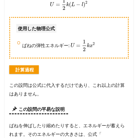
1
解
2
=
(
−
)
U
k
L
l
こ
2
う
3.2
使用した物理公式
【
設
1
問
2
=
ばねの弾性エネルギー:
U
k
x
別
2
解
説
】
計算過程
考
え
方
この設問は公式に代入するだけであり、これ以上の計算
か
はありません。
ら
計
算
この設問の平易な説明
プ
ロ
セ
ばねを伸ばしたり縮めたりすると、エネルギーが蓄えら
ス
れます。そのエネルギーの大きさは、公式「
ま