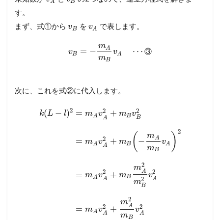
B
A
す。
まず、式①から
を
で表します。
v
v
B
A
m
A
=
−
⋯
③
v
v
B
A
m
B
次に、これを式②に代入します。
2
2
2
(
−
)
=
+
k
L
l
m
v
m
v
B
A
B
A
2
(
)
m
A
2
=
+
−
m
v
m
v
B
A
A
A
m
B
2
m
A
2
2
=
+
m
v
m
v
B
A
2
A
A
m
B
2
m
A
2
2
=
+
m
v
v
A
A
A
m
B