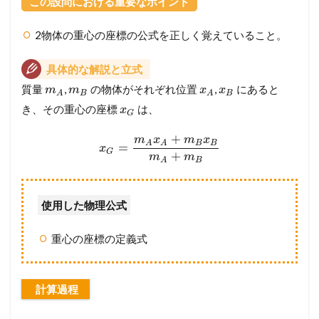
この設問における重要なポイント
2物体の重心の座標の公式を正しく覚えていること。
具体的な解説と立式
質量
,
の物体がそれぞれ位置
,
にあると
m
m
x
x
B
B
A
A
き、その重心の座標
は、
x
G
+
m
x
m
x
B
B
A
A
=
x
G
+
m
m
B
A
使用した物理公式
重心の座標の定義式
計算過程