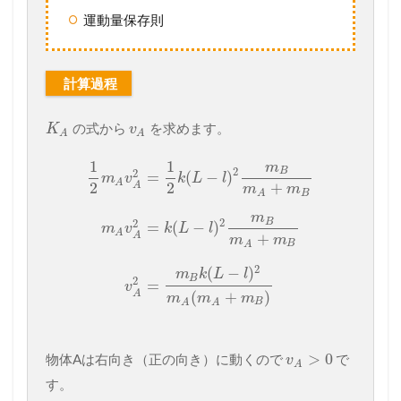
運動量保存則
計算過程
の式から
を求めます。
K
v
A
A
1
1
m
B
2
2
=
(
−
)
m
v
k
L
l
A
2
2
+
A
m
m
B
A
m
B
2
2
=
(
−
)
m
v
k
L
l
A
+
A
m
m
B
A
2
(
−
)
m
k
L
l
B
2
=
v
(
+
)
A
m
m
m
B
A
A
>
0
物体Aは右向き（正の向き）に動くので
で
v
A
す。