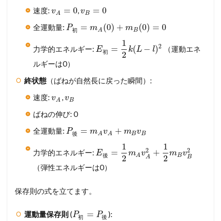
=
0
=
0
速度:
,
v
v
B
A
=
(
0
)
+
(
0
)
=
0
全運動量:
P
m
m
B
A
初
1
2
=
(
−
)
力学的エネルギー:
（運動エネ
E
k
L
l
初
2
ルギーは0）
終状態
（ばねが自然長に戻った瞬間）:
速度:
,
v
v
B
A
ばねの伸び: 0
=
+
全運動量:
P
m
v
m
v
B
B
A
A
後
1
1
2
2
=
+
力学的エネルギー:
E
m
v
m
v
B
A
後
2
2
B
A
（弾性エネルギーは0）
保存則の式を立てます。
=
運動量保存則
(
):
P
P
初
後