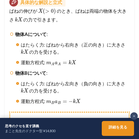
具体的な解説と立式
(
>
0
)
ばねの伸びが
のとき、ばねは両端の物体を大き
X
さ
の力で引きます。
k
X
物体Aについて
:
はたらく力: ばねから右向き（正の向き）に大きさ
の力を受ける。
k
X
=
運動方程式:
m
a
k
X
A
A
物体Bについて
:
はたらく力: ばねから左向き（負の向き）に大きさ
の力を受ける。
k
X
=
−
運動方程式:
m
a
k
X
B
B
×
使用した物理公式
思考のクセを直す講義
詳細を見る
まこと先生のドクター型 ¥14,800
ホーム
シェア
メニュー
TOPへ
=
運動方程式:
m
a
F