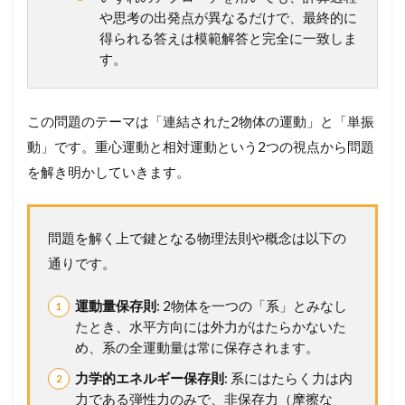
り
や思考の出発点が異なるだけで、最終的に
読
得られる答えは模範解答と完全に一致しま
み
す。
解
こ
う
この問題のテーマは「連結された2物体の運動」と「単振
2.2
【
動」です。重心運動と相対運動という2つの視点から問題
設
を解き明かしていきます。
問
別
解
説
問題を解く上で鍵となる物理法則や概念は以下の
】
通りです。
考
え
方
運動量保存則
: 2物体を一つの「系」とみなし
か
たとき、水平方向には外力がはたらかないた
ら
め、系の全運動量は常に保存されます。
計
算
力学的エネルギー保存則
: 系にはたらく力は内
プ
力である弾性力のみで、非保存力（摩擦な
ロ