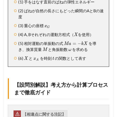
(1) 手をはなす直前のばねの弾性エネルギー
プ
ロ
(2) ばねが自然の長さにもどった瞬間のAとBの速
セ
度
ス
ま
(3) 重心の座標
x
G
で
(4) A, Bそれぞれの運動方程式（
を使用）
徹
X
底
=
−
(5) 相対運動の単振動の式
を導
M
a
k
X
ガ
き、換算質量
と角振動数
を求める
イ
M
ω
ド
(6)
と
を時刻
の関数として表す
X
x
t
A
1.3
【
総
ま
と
【設問別解説】考え方から計算プロセス
め
まで徹底ガイド
】
こ
の
一
問
【相違点に関する注記】