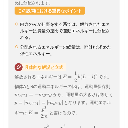
比に分配されます。
この設問における重要なポイント
内力のみが仕事をする系では、解放されたエネ
ルギーは質量の逆比で運動エネルギーに分配さ
れる。
分配されるエネルギーの総量は、問(1)で求めた
弾性エネルギー。
具体的な解説と立式
1
2
=
(
−
)
解放されるエネルギーは
です。
E
k
L
l
2
物体AとBの運動エネルギーの比は、運動量保存則
=
−
から、運動量の大きさは等しく
m
v
m
v
B
B
A
A
=
|
|
=
|
|
となります。運動エネル
p
m
v
m
v
B
B
A
A
2
p
=
ギーは
と書けるので、
K
2
m
2
2
1
1
p
p