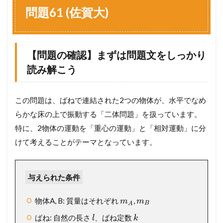
6
問題61 (佐賀大)
1
(
佐
賀
【問題の確認】まずは問題文をしっかり
大
)
読み解こう
1.1
【
問
この問題は、ばねで連結された2つの物体が、水平でなめ
題
らかな床の上で振動する「二体問題」を扱っています。
の
確
特に、2物体の運動を「重心の運動」と「相対運動」に分
認
けて考えることがテーマとなっています。
】
ま
ず
は
与えられた条件
問
題
物体A, B: 質量はそれぞれ
,
m
m
文
B
A
を
ばね: 自然の長さ
、ばね定数
l
k
し