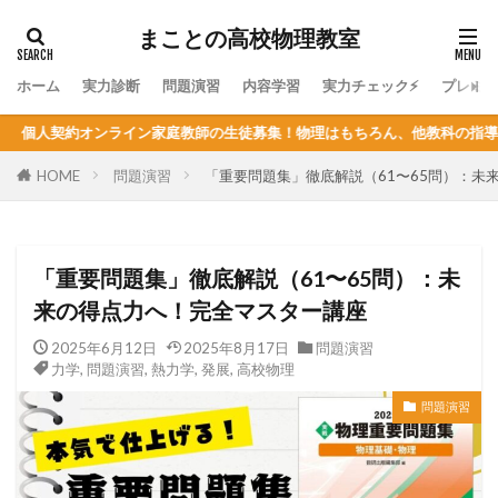
まことの高校物理教室
ホーム
実力診断
問題演習
内容学習
実力チェック⚡
プレミ
師の生徒募集！物理はもちろん、他教科の指導も可能！定員が決まってるので
HOME
問題演習
「重要問題集」徹底解説（61〜65問）：未
「重要問題集」徹底解説（61〜65問）：未
来の得点力へ！完全マスター講座
2025年6月12日
2025年8月17日
問題演習
力学
,
問題演習
,
熱力学
,
発展
,
高校物理
問題演習