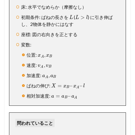
っ
床: 水平でなめらか（摩擦なし）
か
り
>
初期条件: ばねの長さを
(
) に引き伸ば
L
L
l
読
し、2物体を静かにはなす
み
解
座標: 図の右向きを正とする
こ
う
変数:
1.2
位置:
,
x
x
B
A
【
速度:
,
v
v
設
B
A
問
加速度:
,
a
a
別
B
A
解
=
–
–
ばねの伸び:
X
x
x
l
B
A
説
】
=
–
相対加速度:
a
a
a
B
A
考
え
方
か
問われていること
ら
計
算