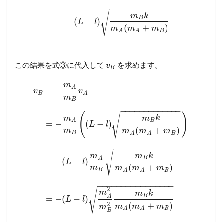
−
−
−
−
−
−
−
−
−
−
−
−
−
√
m
k
B
=
(
−
)
L
l
(
+
)
m
m
m
B
A
A
この結果を式③に代入して
を求めます。
v
B
m
A
=
−
v
v
B
A
m
B
−
−
−
−
−
−
−
−
−
−
−
−
−
(
)
√
m
m
k
B
A
=
−
(
−
)
L
l
(
+
)
m
m
m
m
B
B
A
A
−
−
−
−
−
−
−
−
−
−
−
−
−
√
m
m
k
B
A
=
−
(
−
)
L
l
(
+
)
m
m
m
m
B
B
A
A
−
−
−
−
−
−
−
−
−
−
−
−
−
−
−
−
2
√
m
m
k
B
A
=
−
(
−
)
L
l
2
(
+
)
m
m
m
m
B
A
A
B