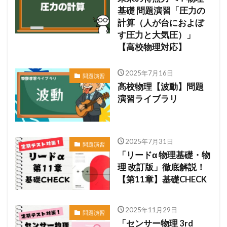
基礎 問題演習「圧力の
計算（人が台におよぼ
す圧力と大気圧）」
【高校物理対応】
2025年7月16日
問題演習
高校物理【波動】問題
演習ライブラリ
2025年7月31日
問題演習
「リードα 物理基礎・物
理 改訂版」徹底解説！
【第11章】基礎CHECK
2025年11月29日
問題演習
「センサー物理 3rd