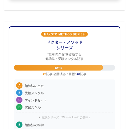
MAKOTO METHOD SERIES
ドクター・メソッド
シリーズ
"思考のクセ"を診断する
勉強法・受験メンタル記事
42/48
記事 公開済み / 目標:
記事
42
48
勉強法の土台
A
受験メンタル
B
マインドセット
C
実践スキル
D
▼ 拡張シリーズ（Cluster E〜K 公開中）
勉強法の科学
E