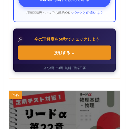
月額550円 · いつでも解約OK ·
パックとの違いは？
⚡
今の理解度を60秒でチェックしよう
挑戦する →
全5分野323問 · 無料 · 登録不要
Prev