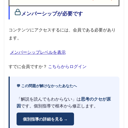
1
メンバーシップが必要です
メ
ン
バ
コンテンツにアクセスするには、会員である必要があり
ー
シ
ます。
ッ
プ
メンバーシップレベルを表示
が
必
要
すでに会員ですか？
こちらからログイン
で
す
💬 この問題が解けなかったあなたへ
「解説を読んでもわからない」は
思考のクセが原
因
です。個別指導で根本から修正します。
個別指導の詳細を見る →