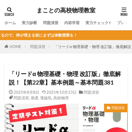
まことの高校物理教室
ホーム
実力診断
問題演習
内容学習
実力チェック⚡
プレミ
体験授業を！
HOME
問題演習
「リードα 物理基礎・物理 改訂版」徹底解説
「リードα 物理基礎・物理 改訂版」徹底解
説！【第22章】基本例題～基本問題381
2025年8月8日
2025年10月23日
問題演習
問題演習
,
基礎
,
電磁気
,
高校物理
問題演習