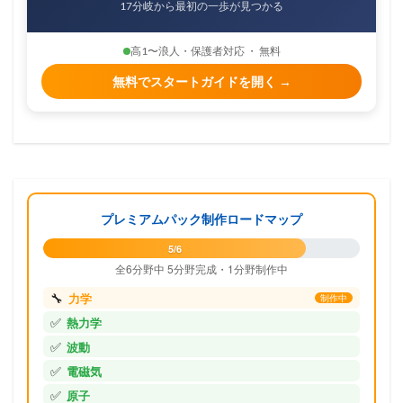
17分岐から最初の一歩が見つかる
高1〜浪人・保護者対応 ・ 無料
無料でスタートガイドを開く →
プレミアムパック制作ロードマップ
5/6
全6分野中 5分野完成・1分野制作中
🔧
力学
制作中
✅
熱力学
✅
波動
✅
電磁気
✅
原子