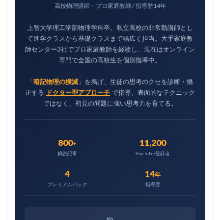
高校物理講師・プロ家庭教師 / 指導歴14年
上智大学理工学部物理学科卒。私立高校の非常勤講師とし
て進学クラスから基礎クラスまで幅広く担当。大手家庭教
師センター3社でプロ家庭教師を経験し、現在はオンライン
専門で全国の高校生を個別指導中。
「
暗記物理の撲滅
」を掲げ、生徒の思考のクセを診断・矯
正する
ドクター型アプローチ
で指導。表面的なテクニック
ではなく、初見の問題に強い思考力を育てる。
800
11,200
+
解説記事
YouTube登録者
4
14
年
プレミアムパック
指導歴