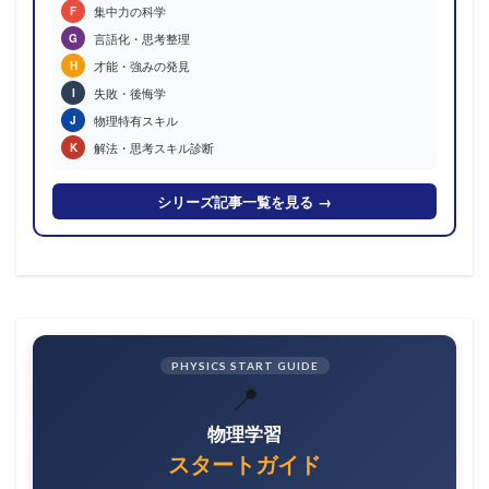
集中力の科学
F
言語化・思考整理
G
才能・強みの発見
H
失敗・後悔学
I
物理特有スキル
J
解法・思考スキル診断
K
シリーズ記事一覧を見る →
PHYSICS START GUIDE
📍
物理学習
スタートガイド