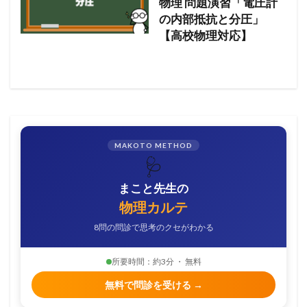
物理 問題演習「電圧計
の内部抵抗と分圧」
【高校物理対応】
MAKOTO METHOD
🩺
まこと先生の
物理カルテ
8問の問診で思考のクセがわかる
所要時間：約3分 ・ 無料
無料で問診を受ける →