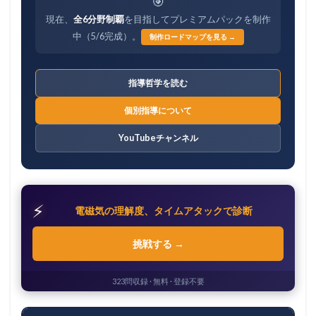
🎯
現在、
全6分野制覇
を目指してプレミアムパックを制作
中（5/6完成）。
制作ロードマップを見る →
指導哲学を読む
個別指導について
YouTubeチャンネル
⚡
電磁気の理解度、タイムアタックで診断
挑戦する →
323問収録 · 無料 · 登録不要