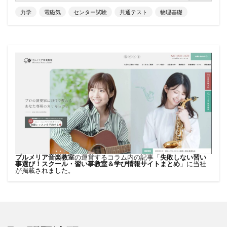
力学
電磁気
センター試験
共通テスト
物理基礎
プルメリア音楽教室
の運営するコラム内の記事「
失敗しない習い
事選び！スクール・習い事教室＆学び情報サイトまとめ
」に当社
が掲載されました。