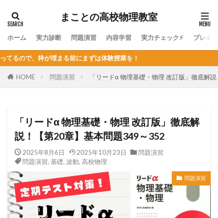
まことの高校物理教室
ホーム
実力診断
問題演習
内容学習
実力チェック⚡
プレミ
まずは体験授業を！
HOME
問題演習
「リードα 物理基礎・物理 改訂版」徹底解説！
「リードα 物理基礎・物理 改訂版」徹底解
説！【第20章】基本問題349～352
2025年8月6日
2025年10月23日
問題演習
問題演習
,
基礎
,
波動
,
高校物理
問題演習