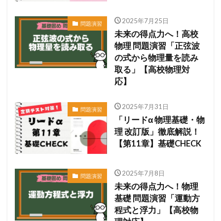
2025年7月25日
問題演習
未来の得点力へ！高校
物理 問題演習「正弦波
の式から物理量を読み
取る」【高校物理対
応】
2025年7月31日
問題演習
「リードα 物理基礎・物
理 改訂版」徹底解説！
【第11章】基礎CHECK
2025年7月8日
問題演習
未来の得点力へ！物理
基礎 問題演習「運動方
程式と浮力」【高校物