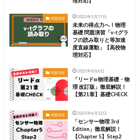
理対応】
2025年5月17日
問題演習
未来の得点力へ！物理
基礎 問題演習「v-tグラ
フの読み取りと等加速
度直線運動」【高校物
理対応】
2025年8月6日
問題演習
「リードα 物理基礎・物
理 改訂版」徹底解説！
【第21章】基礎CHECK
2025年6月22日
問題演習
「センサー物理 3rd
Edition」徹底解説！
【Chapter 5】Step2