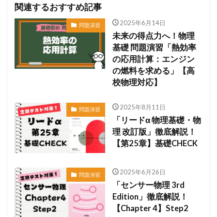
関連するおすすめ記事
2025年6月14日
問題演習
未来の得点力へ！物理
基礎 問題演習「熱効率
の応用計算：エンジン
の燃料を求める」【高
校物理対応】
2025年8月11日
問題演習
「リードα 物理基礎・物
理 改訂版」徹底解説！
【第25章】基礎CHECK
2025年6月26日
問題演習
「センサー物理 3rd
Edition」徹底解説！
【Chapter 4】Step2