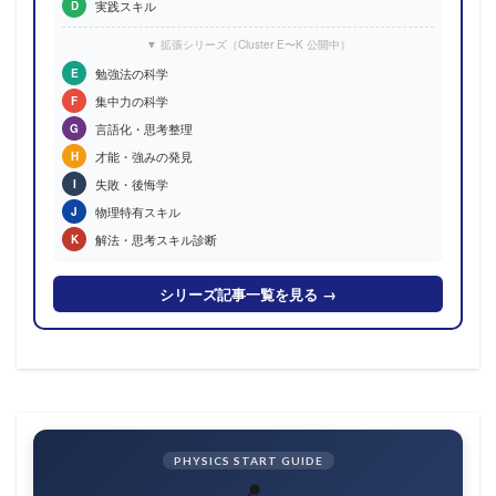
実践スキル
D
▼ 拡張シリーズ（Cluster E〜K 公開中）
勉強法の科学
E
集中力の科学
F
言語化・思考整理
G
才能・強みの発見
H
失敗・後悔学
I
物理特有スキル
J
解法・思考スキル診断
K
シリーズ記事一覧を見る →
PHYSICS START GUIDE
📍