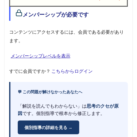
1
メンバーシップが必要です
メ
ン
バ
コンテンツにアクセスするには、会員である必要があり
ー
シ
ます。
ッ
プ
メンバーシップレベルを表示
が
必
要
すでに会員ですか？
こちらからログイン
で
す
💬 この問題が解けなかったあなたへ
「解説を読んでもわからない」は
思考のクセが原
因
です。個別指導で根本から修正します。
個別指導の詳細を見る →