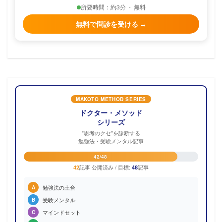
所要時間：約3分 ・ 無料
無料で問診を受ける →
MAKOTO METHOD SERIES
ドクター・メソッド
シリーズ
"思考のクセ"を診断する
勉強法・受験メンタル記事
42/48
記事 公開済み / 目標:
記事
42
48
勉強法の土台
A
受験メンタル
B
マインドセット
C