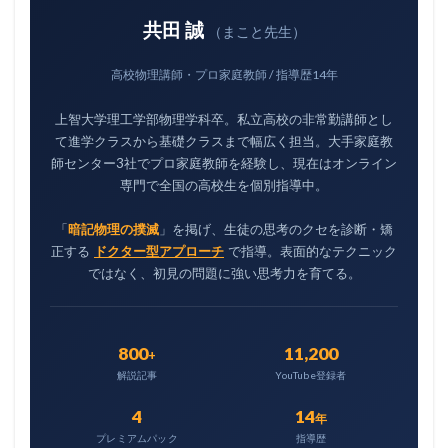
共田 誠
（まこと先生）
高校物理講師・プロ家庭教師 / 指導歴14年
上智大学理工学部物理学科卒。私立高校の非常勤講師とし
て進学クラスから基礎クラスまで幅広く担当。大手家庭教
師センター3社でプロ家庭教師を経験し、現在はオンライン
専門で全国の高校生を個別指導中。
「
暗記物理の撲滅
」を掲げ、生徒の思考のクセを診断・矯
正する
ドクター型アプローチ
で指導。表面的なテクニック
ではなく、初見の問題に強い思考力を育てる。
800
11,200
+
解説記事
YouTube登録者
4
14
年
プレミアムパック
指導歴