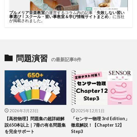
プルメリア音楽教室
の運営するコラム内の記事「
失敗しない習い
事選び！スクール・習い事教室＆学び情報サイトまとめ
」に当社
が掲載されました。
問題演習
の最新記事8件
2026年3月23日
2025年12月1日
【高校物理】問題集の超詳細解
「センサー物理 3rd Edition」
説650本以上｜7冊の有名問題集
徹底解説！【Chapter 12】
を完全サポート
Step3