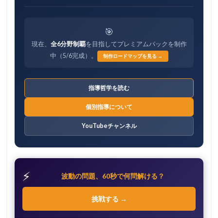
🎯
現在、
全6分野制覇
を目指してプレミアムパックを制作
中（5/6完成）。
制作ロードマップを見る →
指導哲学を読む
個別指導について
YouTubeチャンネル
⚡
波動の問題、60秒で何問解ける？
挑戦する →