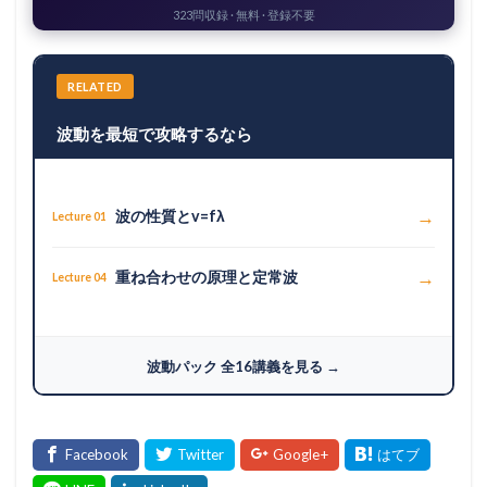
323問収録 · 無料 · 登録不要
RELATED
波動を最短で攻略するなら
→
波の性質とv=fλ
Lecture 01
→
重ね合わせの原理と定常波
Lecture 04
波動パック 全16講義を見る →