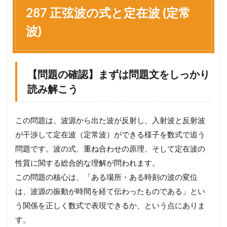
7
287 正弦波の式と定在波 (定常
正
弦
波)
波
の
式
と
【問題の確認】まずは問題文をしっかり
定
在
読み解こう
波
(
定
この問題は、波源から出た波が反射し、入射波と反射波
常
波
が干渉して定在波（定常波）ができる様子を数式で追う
)
問題です。波の式、重ね合わせの原理、そして定在波の
1.1
性質に関する総合的な理解が問われます。
【
問
この問題の核心は、「ある場所・ある時刻の波の変位
題
は、波源の振動が時間を経て伝わったものである」とい
の
う関係を正しく数式で表現できるか、という点にありま
確
認
す。
】