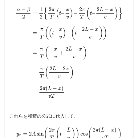
−
1
2
2
2
−
{
(
)
}
α
β
π
x
π
L
x
(
)
=
–
–
–
t
t
2
2
T
v
T
v
2
−
(
(
)
)
π
x
L
x
(
)
=
–
–
–
t
t
T
v
v
2
−
(
)
π
x
L
x
=
−
+
T
v
v
2
−
2
(
)
π
L
x
=
T
v
2
(
−
)
π
L
x
=
v
T
これらを和積の公式に代入して、
2
(
−
)
2
π
L
x
(
(
)
)
(
)
π
L
=
2
sin
–
cos
y
A
t
x
T
v
v
T