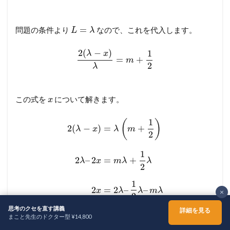
=
問題の条件より
なので、これを代入します。
L
λ
2
(
−
)
1
λ
x
=
+
m
2
λ
この式を
について解きます。
x
1
(
)
2
(
−
)
=
+
λ
x
λ
m
2
1
2
–
2
=
+
λ
x
m
λ
λ
2
1
2
=
2
–
–
x
λ
λ
m
λ
×
2
思考のクセを直す講義
詳細を見る
3
まこと先生のドクター型 ¥14,800
2
=
–
x
λ
m
λ
ホーム
シェア
メニュー
TOPへ
2