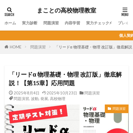
まことの高校物理教室
ホーム
実力診断
問題演習
内容学習
実力チェック⚡
プレミ
個人契約オンライン家庭教師の生徒
HOME
問題演習
「リードα 物理基礎・物理 改訂版」徹底解説
「リードα 物理基礎・物理 改訂版」徹底解
説！【第15章】応用問題
2025年8月4日
2025年10月23日
問題演習
問題演習
,
波動
,
発展
,
高校物理
問題演習