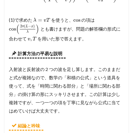
=
cos
(1)で求めた
を使うと、
の項は
λ
v
T
(
)
2
(
−
)
π
L
x
cos
とも書けますが、問題の解答欄の形式に
λ
,
合わせて
を用いた形で答えます。
v
T
計算方法の平易な説明
入射波と反射波の２つの波を足し算します。このままだ
と式が複雑なので、数学の「和積の公式」という道具を
使って、式を「時間に関わる部分」と「場所に関わる部
分」の掛け算の形にスッキリさせます。この計算は少し
複雑ですが、一つ一つの項を丁寧に見ながら公式に当て
はめていけば大丈夫です。
結論と吟味