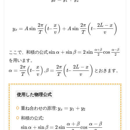
1
2
x
2
2
2
−
(
)
π
x
π
L
x
(
)
=
sin
–
+
sin
–
y
A
t
A
t
x
T
v
T
v
+
−
α
β
α
β
sin
+
sin
=
2
sin
cos
ここで、和積の公式
α
β
2
2
を用います。
2
2
2
−
(
)
π
x
π
L
x
(
)
=
–
=
–
,
とおきます。
α
t
β
t
T
v
T
v
使用した物理公式
=
+
重ね合わせの原理:
y
y
y
1
2
x
和積の公式:
+
−
α
β
α
β
sin
+
sin
=
2
sin
cos
α
β