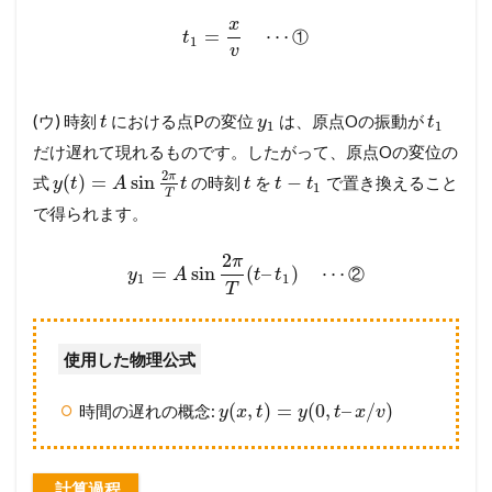
x
=
⋯
①
t
1
v
(ウ) 時刻
における点Pの変位
は、原点Oの振動が
t
y
t
1
1
だけ遅れて現れるものです。したがって、原点Oの変位の
2
π
(
)
=
sin
−
式
の時刻
を
で置き換えること
y
t
A
t
t
t
t
1
T
で得られます。
2
π
=
sin
(
–
)
⋯
②
y
A
t
t
1
1
T
使用した物理公式
(
,
)
=
(
0
,
–
/
)
時間の遅れの概念:
y
x
t
y
t
x
v
計算過程