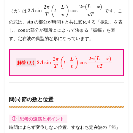
2
(
−
)
2
π
L
x
(
)
π
L
2
sin
–
cos
（カ）は
です。こ
A
t
T
v
v
T
sin
の式は、
の部分が時間
と共に変化する「振動」を表
t
cos
し、
の部分が場所
によって決まる「振幅」を表
x
す、定在波の典型的な形になっています。
2
(
−
)
2
π
L
x
(
)
π
L
2
sin
–
cos
解答 (カ)
A
t
T
v
v
T
問(5) 節の数と位置
思考の道筋とポイント
時間によらず変位しない位置、すなわち定在波の「節」