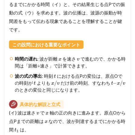
るまでにかかる時間（イ）と、その結果生じる点Pでの振
動の式（ウ）を求めます。波の伝播は、波源の振動が時
間差をもって伝わる現象であることを理解することが鍵
です。
この設問における重要なポイント
時間の遅れ
: 波が距離
を速さ
で進むので、かかる時
x
v
間は「距離÷速さ」で計算できます。
波の式の導出
: 時刻
における点Pの変位は、原点Oで
t
/
–
/
の時刻が
よりも
だけ前の時刻、すなわち
t
x
v
t
x
v
のときの変位と同じになります。
具体的な解説と立式
(イ) 波は速さ
で
軸の正の向きに進みます。原点Oから
v
x
点Pまでの距離は
なので、波が到達するまでにかかる時
x
間
は、
t
1