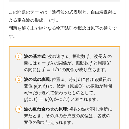
この問題のテーマは「進行波の式表現と、自由端反射に
よる定在波の形成」です。
問題を解く上で鍵となる物理法則や概念は以下の通りで
す。
波の基本式
: 波の速さ
、振動数
、波長
の
v
f
λ
=
間には
の関係が、振動数
と周期
v
f
λ
f
T
=
1
/
の間には
の関係が成り立ちます。
f
T
波の式の表現
: 位置
、時刻
における媒質の
x
t
(
,
)
変位
は、波源（原点O）の振動が時間
y
x
t
/
だけ遅れて伝わったものとして、
x
v
(
,
)
=
(
0
,
–
/
)
と表されます。
y
x
t
y
t
x
v
波の重ね合わせの原理
: 複数の波が同じ場所に
来たとき、その点の合成波の変位は、各波の
変位の和で与えられます。