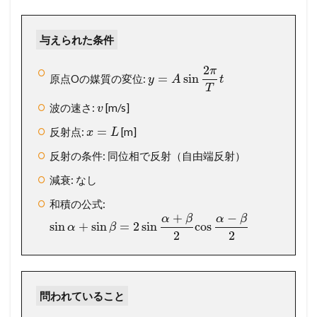
ま
ず
は
与えられた条件
問
題
2
π
文
=
sin
原点Oの媒質の変位:
y
A
t
T
を
し
波の速さ:
[m/s]
v
っ
か
=
反射点:
[m]
x
L
り
反射の条件: 同位相で反射（自由端反射）
読
み
減衰: なし
解
こ
和積の公式:
う
+
−
α
β
α
β
sin
+
sin
=
2
sin
cos
α
β
1.2
2
2
【
設
問
別
問われていること
解
説