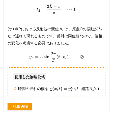
2
−
L
x
=
⋯
①
t
2
v
(オ) 点Pにおける反射波の変位
は、原点Oの振動が
y
t
2
2
だけ遅れて現れるものです。反射は同位相なので、位相
の変化を考慮する必要はありません。
2
π
=
sin
(
–
)
⋯
②
y
A
t
t
2
2
T
使用した物理公式
(
,
)
=
(
0
,
–
/
)
時間の遅れの概念:
経
路
長
y
x
t
y
t
v
計算過程