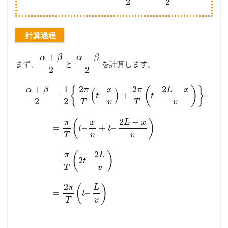
2
2
計算過程
+
−
α
β
α
β
まず、
と
を計算します。
2
2
+
1
2
2
2
−
{
(
)
}
α
β
π
x
π
L
x
(
)
=
–
+
–
t
t
2
2
T
v
T
v
2
−
(
)
π
x
L
x
=
–
+
–
t
t
T
v
v
2
(
)
π
L
=
2
–
t
T
v
2
(
)
π
L
=
–
t
T
v