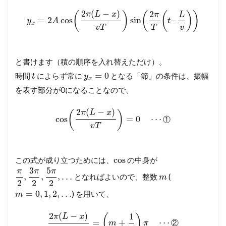
2
(
−
)
2
π
L
x
(
)
(
(
)
)
π
L
=
2
cos
sin
–
y
A
t
x
v
T
T
v
と書けます（積の順序を入れ替えただけ）。
=
0
時間
によらず常に
となる「節」の条件は、振幅
t
y
x
を表す部分が0になることなので、
2
(
−
)
π
L
x
(
)
cos
=
0
⋯
①
v
T
cos
この式が成り立つためには、
の中身が
3
5
π
π
π
,
,
,
…
となればよいので、整数
(
m
2
2
2
=
0
,
1
,
2
,
…
) を用いて、
m
2
(
−
)
1
π
L
x
(
)
=
+
⋯
②
m
π