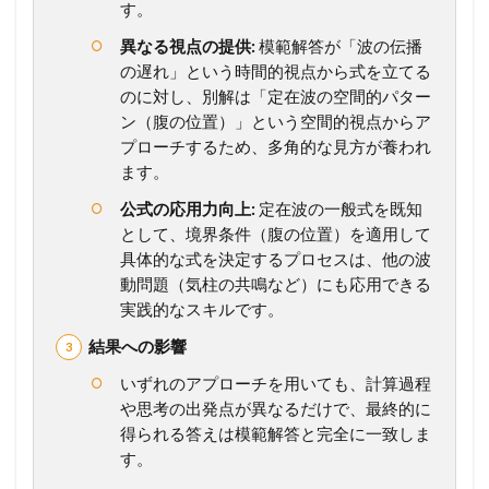
す。
座
異なる視点の提供:
模範解答が「波の伝播
の遅れ」という時間的視点から式を立てる
のに対し、別解は「定在波の空間的パター
ン（腹の位置）」という空間的視点からア
プローチするため、多角的な見方が養われ
ます。
公式の応用力向上:
定在波の一般式を既知
として、境界条件（腹の位置）を適用して
具体的な式を決定するプロセスは、他の波
動問題（気柱の共鳴など）にも応用できる
実践的なスキルです。
結果への影響
いずれのアプローチを用いても、計算過程
や思考の出発点が異なるだけで、最終的に
得られる答えは模範解答と完全に一致しま
す。