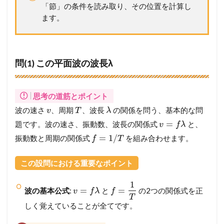
「節」の条件を読み取り、その位置を計算し
ます。
問(1) この平面波の波長λ
思考の道筋とポイント
波の速さ
、周期
、波長
の関係を問う、基本的な問
v
T
λ
=
題です。波の速さ、振動数、波長の関係式
と、
v
f
λ
=
1
/
振動数と周期の関係式
を組み合わせます。
f
T
この設問における重要なポイント
1
=
=
波の基本公式
:
と
の2つの関係式を正
v
f
λ
f
T
しく覚えていることが全てです。