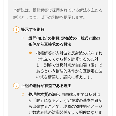
ま
と
本解説は、模範解答で採用されている解法を主たる
め
】
解説としつつ、以下の別解を提示します。
こ
の
提示する別解
一
問
設問(4), (5)の別解: 定在波の一般式と腹の
を
条件から直接求める解法
未
来
模範解答が入射波と反射波の式をそれ
の
ぞれ立ててから和を計算するのに対
得
し、別解では反射点が自由端（腹）で
点
力
あるという物理的条件から直接定在波
へ
の式を構築し、設問に答えます。
！
完
上記の別解が有益である理由
全
物理的本質の深化:
自由端反射では反射点
マ
ス
が「腹」になるという定在波の基本性質か
タ
ら出発することで、現象の物理的イメージ
ー
と数式表現の対応関係がより明確になりま
講