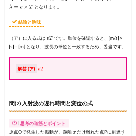
=
×
となります。
λ
v
T
結論と吟味
（ア）に入る式は
です。単位を確認すると、[m/s] ×
v
T
[s] = [m] となり、波長の単位と一致するため、妥当です。
解答 (ア)
v
T
問(2) 入射波の遅れ時間と変位の式
思考の道筋とポイント
原点Oで発生した振動が、距離
だけ離れた点Pに到達す
x