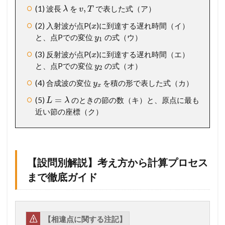
,
(1) 波長
を
で表した式（ア）
λ
v
T
】
考
(2) 入射波が点P(
)に到達する遅れ時間（イ）
x
え
と、点Pでの変位
の式（ウ）
y
方
1
か
(3) 反射波が点P(
)に到達する遅れ時間（エ）
x
ら
と、点Pでの変位
の式（オ）
y
計
2
算
(4) 合成波の変位
を積の形で表した式（カ）
y
プ
x
ロ
=
(5)
のときの節の数（キ）と、原点に最も
L
λ
セ
近い節の座標（ク）
ス
ま
で
徹
底
【設問別解説】考え方から計算プロセス
ガ
イ
まで徹底ガイド
ド
1.3
【
総
【相違点に関する注記】