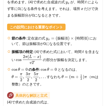
を求めます。(4)で求めた合成波の式
が、時間
によら
y
t
x
ず常に0になる条件を考えます。それは、場所
だけで決
x
まる振幅部分が0になるときです。
この設問における重要なポイント
=
(
)
×
(
)
節の条件
: 定在波の式
にお
振
幅
項
時
間
項
y
x
いて、節は振幅項が0になる位置です。
振幅項の特定
: (4)で求めた式において、時間
を含まな
t
2
(
−
)
π
L
x
cos
い
の部分が振幅を決定します。
v
T
cos
=
0
cos
=
0
の条件
:
となるのは、
θ
θ
3
5
π
π
π
1
=
,
,
,
…
=
(
+
)
すなわち
（
は
θ
θ
m
π
m
2
2
2
2
整数）のときです。
具体的な解説と立式
(4)で求めた合成波の式は、