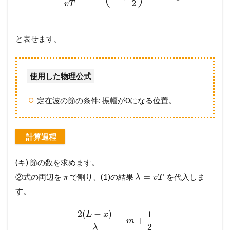
2
v
T
と表せます。
使用した物理公式
定在波の節の条件: 振幅が0になる位置。
計算過程
(キ) 節の数を求めます。
=
②式の両辺を
で割り、(1)の結果
を代入しま
π
λ
v
T
す。
2
(
−
)
1
L
x
=
+
m
2
λ