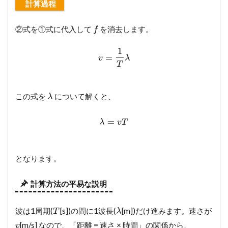
計算過程
②式を①式に代入して
を消去します。
f
1
=
v
λ
T
この式を
について解くと、
λ
=
λ
v
T
となります。
計算方法の平易な説明
波は1周期(
[s])の間に1波長(
[m])だけ進みます。速さが
T
λ
[m/s] なので、「距離 = 速さ × 時間」の関係から、
v