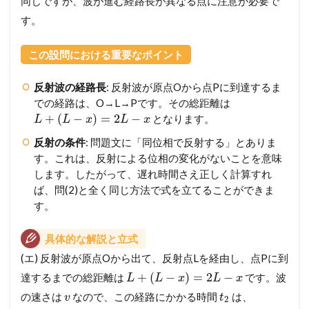
同じですが、波が進む経路長が異なる点に注意が必要で
す。
この設問における重要なポイント
反射波の経路長
: 反射波が原点Oから点Pに到達するま
での経路は、O→L→Pです。その総距離は
+
(
−
)
=
2
−
となります。
L
L
x
L
x
反射の条件
: 問題文に「同位相で反射する」とありま
す。これは、反射による位相の変化がないことを意味
します。したがって、遅れ時間さえ正しく計算すれ
ば、問(2)と全く同じ方法で式を立てることができま
す。
具体的な解説と立式
(エ) 反射波が原点Oから出て、反射点Lを経由し、点Pに到
+
(
−
)
=
2
−
達するまでの総距離は
です。波
L
L
x
L
x
の速さは
なので、この経路にかかる時間
は、
v
t
2