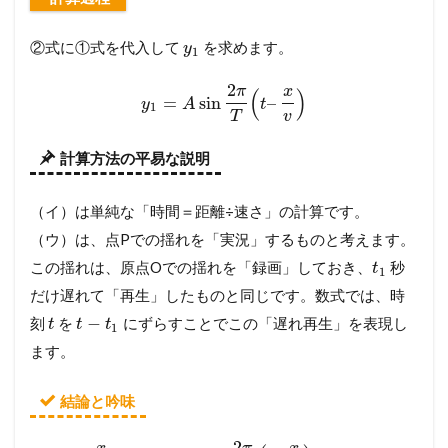
②式に①式を代入して
を求めます。
y
1
2
π
x
(
)
=
sin
–
y
A
t
1
T
v
計算方法の平易な説明
（イ）は単純な「時間＝距離÷速さ」の計算です。
（ウ）は、点Pでの揺れを「実況」するものと考えます。
この揺れは、原点Oでの揺れを「録画」しておき、
秒
t
1
だけ遅れて「再生」したものと同じです。数式では、時
−
刻
を
にずらすことでこの「遅れ再生」を表現し
t
t
t
1
ます。
結論と吟味
2