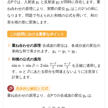
点Pでは、入射波
と反射波
が同時に存在します。重
y
y
1
2
ね合わせの原理により、実際の変位
はこの2つの和に
y
x
なります。問題で与えられた和積の公式を用いて、和の
形を積の形に変換します。
この設問における重要なポイント
重ね合わせの原理
: 合成波の変位は、各成分波の変位の
=
+
単純な和で表されます。
。
y
y
y
1
2
x
和積の公式の適用
:
+
−
α
β
α
β
sin
+
sin
=
2
sin
cos
を正確に適用しま
α
β
2
2
す。
と
にあたる部分を間違えないように注意深く
α
β
計算します。
具体的な解説と立式
重ね合わせの原理より、点Pでの合成波の変位
は、
y
x
=
+
y
y
y