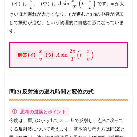
x
π
x
(
)
sin
–
（イ）は
、（ウ）は
です。
が大
A
t
x
v
T
v
きいほど遅れが大きくなり、
が進むとsinの中身が増加
t
して振動が進む、という物理的に自然な形になっていま
す。
2
x
π
x
(
)
sin
–
解答 (イ)
(ウ)
A
t
v
T
v
問(3) 反射波の遅れ時間と変位の式
思考の道筋とポイント
=
今度は、原点Oから出て
で反射し、点Pに戻って
x
L
くる反射波について考えます。基本的な考え方は問(2)と