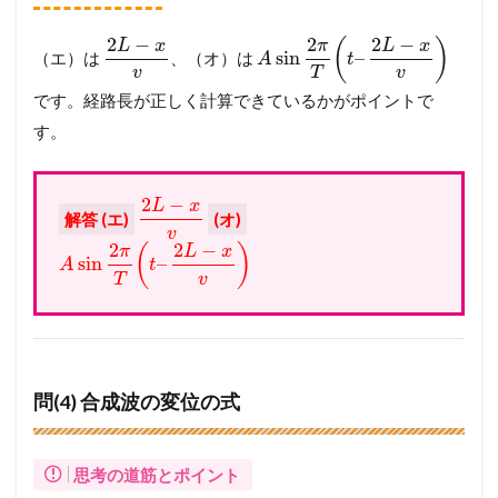
2
−
2
2
−
(
)
L
x
π
L
x
sin
–
（エ）は
、（オ）は
A
t
v
T
v
です。経路長が正しく計算できているかがポイントで
す。
2
−
L
x
解答 (エ)
(オ)
v
2
2
−
(
)
π
L
x
sin
–
A
t
T
v
問(4) 合成波の変位の式
思考の道筋とポイント