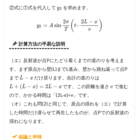
②式に①式を代入して
を求めます。
y
2
2
2
−
(
)
π
L
x
=
sin
–
y
A
t
2
T
v
計算方法の平易な説明
（エ）反射波が点Pにたどり着くまでの道のりを考えま
す。まず原点から壁(L)までL進み、壁から跳ね返って点P
−
まで
だけ戻ります。合計の道のりは
L
x
+
(
−
)
=
2
−
です。この距離を速さ
で進む
L
L
x
L
x
v
ので、かかる時間は「(2L-x)÷v」です。
（オ）これも問(2)と同じで、原点の揺れを（エ）で計算
した時間だけ遅らせて再生したものが、点Pでの反射波の
揺れになります。
結論と吟味