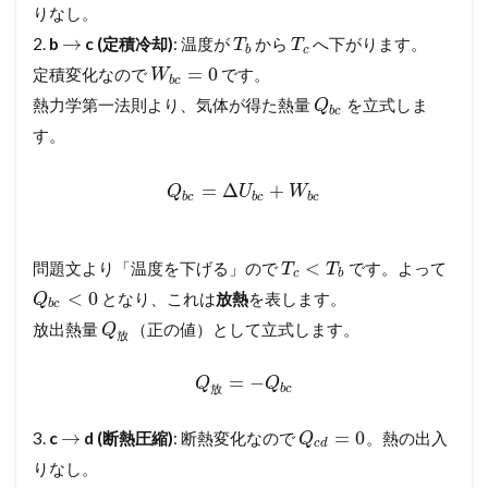
りなし。
→
2.
b
c (定積冷却)
: 温度が
から
へ下がります。
T
T
b
c
=
0
定積変化なので
です。
W
b
c
熱力学第一法則より、気体が得た熱量
を立式しま
Q
b
c
す。
=
Δ
+
Q
U
W
b
c
b
c
b
c
<
問題文より「温度を下げる」ので
です。よって
T
T
c
b
<
0
となり、これは
放熱
を表します。
Q
b
c
放出熱量
（正の値）として立式します。
Q
放
=
−
Q
Q
b
c
放
→
=
0
3.
c
d (断熱圧縮)
: 断熱変化なので
。熱の出入
Q
c
d
りなし。