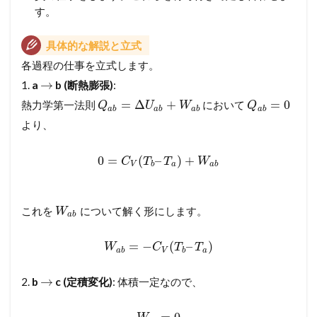
す。
具体的な解説と立式
各過程の仕事を立式します。
→
1.
a
b (断熱膨張)
:
=
Δ
+
=
0
熱力学第一法則
において
Q
U
W
Q
a
b
a
b
a
b
a
b
より、
0
=
(
–
)
+
C
T
T
W
V
b
a
a
b
これを
について解く形にします。
W
a
b
=
−
(
–
)
W
C
T
T
a
b
V
b
a
→
2.
b
c (定積変化)
: 体積一定なので、