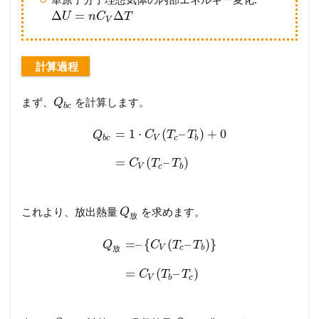
Δ
=
Δ
U
n
C
T
V
計算過程
まず、
を計算します。
Q
b
c
=
1
⋅
(
–
)
+
0
Q
C
T
T
b
c
V
c
b
=
(
–
)
C
T
T
V
c
b
これより、放出熱量
を求めます。
Q
放
=
–
{
(
–
)
}
Q
C
T
T
V
c
b
放
=
(
–
)
C
T
T
V
b
c