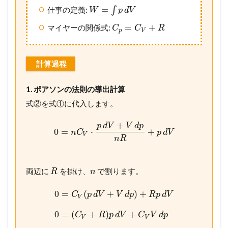
=
仕事の定義:
∫
W
p
d
V
=
+
マイヤーの関係式:
C
C
R
p
V
計算過程
1. ポアソンの法則の導出計算
式②を式①に代入します。
+
p
d
V
V
d
p
0
=
⋅
+
n
C
p
d
V
V
n
R
両辺に
を掛け、
で割ります。
R
n
0
=
(
+
)
+
C
p
d
V
V
d
p
R
p
d
V
V
0
=
(
+
)
+
C
R
p
d
V
C
V
d
p
V
V