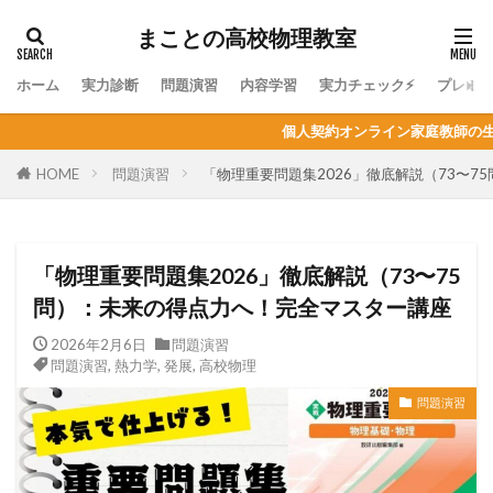
まことの高校物理教室
ホーム
実力診断
問題演習
内容学習
実力チェック⚡
プレミ
個人契約オンライン家庭教師の生徒募集！物理はもちろん、他
HOME
問題演習
「物理重要問題集2026」徹底解説（73〜
「物理重要問題集2026」徹底解説（73〜75
問）：未来の得点力へ！完全マスター講座
2026年2月6日
問題演習
問題演習
,
熱力学
,
発展
,
高校物理
問題演習