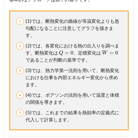
大
改
)
(1)では、断熱変化の曲線が等温変化よりも急
2.1
勾配になることに注意してグラフを描きま
【
す。
設
問
(2)では、各変化における熱の出入りを調べま
別
=
0
=
0
す。断熱変化は
、定積変化は
Q
W
解
であることが判断の基準です。
説
】
(3)では、熱力学第一法則を用いて、断熱変化
考
における仕事を内部エネルギー変化から求め
え
方
ます。
か
(4)では、ポアソンの法則を用いて温度と体積
ら
計
の関係を導きます。
算
(5)では、これまでの結果を熱効率の定義式に
プ
ロ
代入して計算します。
セ
ス
ま