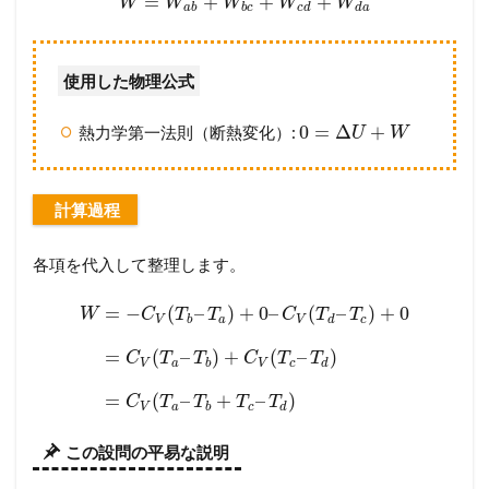
=
+
+
+
W
W
W
W
W
a
b
b
c
c
d
d
a
使用した物理公式
0
=
Δ
+
熱力学第一法則（断熱変化）:
U
W
計算過程
各項を代入して整理します。
=
−
(
–
)
+
0
–
(
–
)
+
0
W
C
T
T
C
T
T
V
b
a
V
d
c
=
(
–
)
+
(
–
)
C
T
T
C
T
T
V
a
b
V
c
d
=
(
–
+
–
)
C
T
T
T
T
V
a
b
c
d
この設問の平易な説明