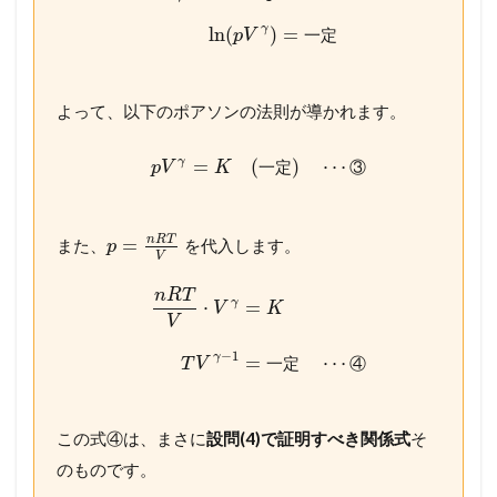
γ
ln
(
)
=
一
定
p
V
よって、以下のポアソンの法則が導かれます。
γ
=
(
)
⋯
一
定
③
p
V
K
n
R
T
=
また、
を代入します。
p
V
n
R
T
γ
⋅
=
V
K
V
−
1
γ
=
⋯
一
定
④
T
V
この式④は、まさに
設問(4)で証明すべき関係式
そ
のものです。