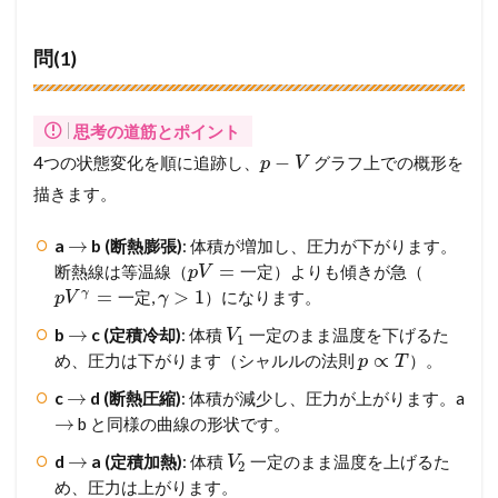
で
徹
底
問(1)
ガ
イ
ド
思考の道筋とポイント
3
−
4つの状態変化を順に追跡し、
グラフ上での概形を
p
V
メ
描きます。
ン
バ
ー
→
a
b (断熱膨張)
: 体積が増加し、圧力が下がります。
シ
=
断熱線は等温線（
）よりも傾きが急（
一
定
p
V
ッ
=
>
1
γ
,
）になります。
一
定
p
V
γ
プ
が
→
b
c (定積冷却)
: 体積
一定のまま温度を下げるた
V
1
必
∝
め、圧力は下がります（シャルルの法則
）。
p
T
要
で
→
c
d (断熱圧縮)
: 体積が減少し、圧力が上がります。a
す
→
b と同様の曲線の形状です。
→
d
a (定積加熱)
: 体積
一定のまま温度を上げるた
V
2
め、圧力は上がります。