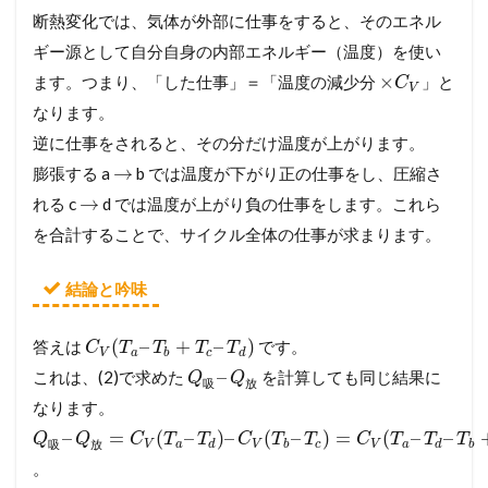
断熱変化では、気体が外部に仕事をすると、そのエネル
ギー源として自分自身の内部エネルギー（温度）を使い
×
ます。つまり、「した仕事」＝「温度の減少分
」と
C
V
なります。
逆に仕事をされると、その分だけ温度が上がります。
→
膨張する a
b では温度が下がり正の仕事をし、圧縮さ
→
れる c
d では温度が上がり負の仕事をします。これら
を合計することで、サイクル全体の仕事が求まります。
結論と吟味
(
–
+
–
)
答えは
です。
C
T
T
T
T
V
a
b
c
d
–
これは、(2)で求めた
を計算しても同じ結果に
Q
Q
吸
放
なります。
–
=
(
–
)
–
(
–
)
=
(
–
–
Q
Q
C
T
T
C
T
T
C
T
T
T
V
a
d
V
b
c
V
a
d
b
吸
放
。