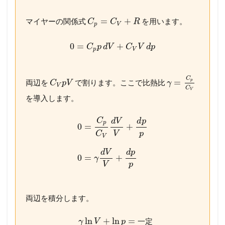
=
+
マイヤーの関係式
を用います。
C
C
R
p
V
0
=
+
C
p
d
V
C
V
d
p
p
V
C
=
p
両辺を
で割ります。ここで比熱比
C
p
V
γ
V
C
V
を導入します。
C
d
V
d
p
p
0
=
+
C
V
p
V
d
V
d
p
0
=
+
γ
V
p
両辺を積分します。
ln
+
ln
=
一
定
γ
V
p