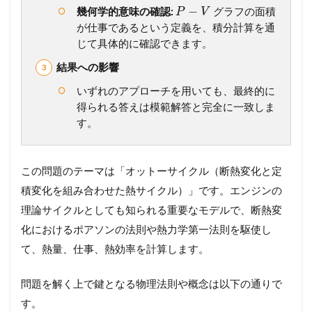
ド
−
幾何学的意味の確認:
グラフの面積
P
V
1.2
が仕事であるという定義を、積分計算を通
【
じて具体的に確認できます。
総
ま
結果への影響
と
いずれのアプローチを用いても、最終的に
め
】
得られる答えは模範解答と完全に一致しま
こ
す。
の
一
問
この問題のテーマは「オットーサイクル（断熱変化と定
を
未
積変化を組み合わせた熱サイクル）」です。エンジンの
来
理論サイクルとしても知られる重要なモデルで、断熱変
の
得
化におけるポアソンの法則や熱力学第一法則を駆使し
点
て、熱量、仕事、熱効率を計算します。
力
へ
！
問題を解く上で鍵となる物理法則や概念は以下の通りで
完
す。
全