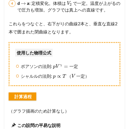
→
d
a
: 定積変化。体積は
で一定。温度が上がるの
V
2
で圧力も増加。グラフでは真上への直線です。
これらをつなぐと、右下がりの曲線2本と、垂直な直線2
本で囲まれた閉曲線となります。
使用した物理公式
=
γ
ポアソンの法則:
一
定
p
V
∝
シャルルの法則:
（
一定）
p
T
V
計算過程
（グラフ描画のため計算なし）
この設問の平易な説明