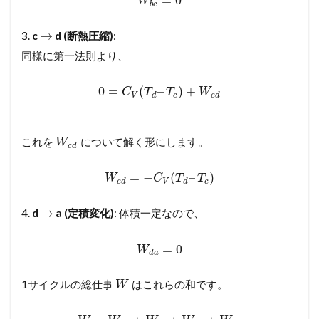
=
0
W
b
c
→
3.
c
d (断熱圧縮)
:
同様に第一法則より、
0
=
(
–
)
+
C
T
T
W
V
d
c
c
d
これを
について解く形にします。
W
c
d
=
−
(
–
)
W
C
T
T
c
d
V
d
c
→
4.
d
a (定積変化)
: 体積一定なので、
=
0
W
d
a
1サイクルの総仕事
はこれらの和です。
W