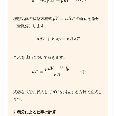
0
=
+
⋯
①
n
C
d
T
p
d
V
V
=
理想気体の状態方程式
の両辺を微分
p
V
n
R
T
（全微分）します。
+
=
p
d
V
V
d
p
n
R
d
T
これを
について解きます。
d
T
+
p
d
V
V
d
p
=
⋯
②
d
T
n
R
式②を式①に代入して
を消去する方針で立式し
d
T
ます。
2. 積分による仕事の計算