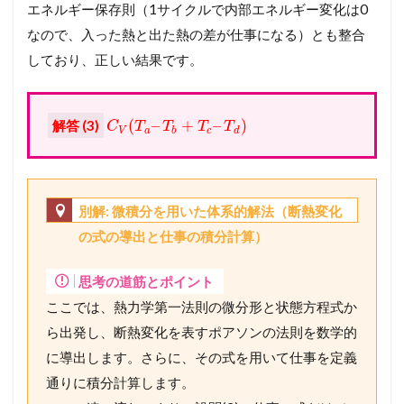
エネルギー保存則（1サイクルで内部エネルギー変化は0
なので、入った熱と出た熱の差が仕事になる）とも整合
しており、正しい結果です。
(
–
+
–
)
解答 (3)
C
T
T
T
T
V
a
b
c
d
別解: 微積分を用いた体系的解法（断熱変化
の式の導出と仕事の積分計算）
思考の道筋とポイント
ここでは、熱力学第一法則の微分形と状態方程式か
ら出発し、断熱変化を表すポアソンの法則を数学的
に導出します。さらに、その式を用いて仕事を定義
通りに積分計算します。