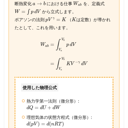
→
断熱変化
における仕事
を、定義式
a
b
W
a
b
=
∫
から立式します。
W
p
d
V
=
γ
ポアソンの法則
（
は定数）が導かれ
p
V
K
K
たとして、これを用います。
V
∫
b
=
W
p
d
V
a
b
V
a
V
∫
b
−
γ
=
K
V
d
V
V
a
使用した物理公式
熱力学第一法則（微分形）:
=
+
d
Q
d
U
d
W
理想気体の状態方程式（微分形）:
(
)
=
(
)
d
p
V
d
n
R
T