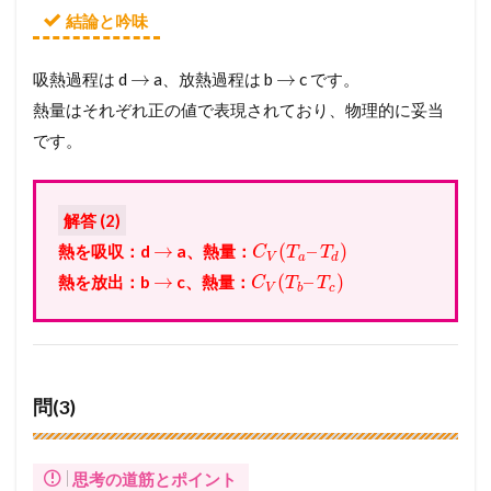
結論と吟味
→
→
吸熱過程は d
a、放熱過程は b
c です。
熱量はそれぞれ正の値で表現されており、物理的に妥当
です。
解答 (2)
→
(
–
)
熱を吸収：d
a、熱量：
C
T
T
V
a
d
→
(
–
)
熱を放出：b
c、熱量：
C
T
T
V
b
c
問(3)
思考の道筋とポイント