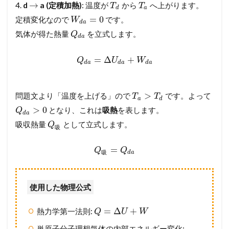
→
4.
d
a (定積加熱)
: 温度が
から
へ上がります。
T
T
d
a
=
0
定積変化なので
です。
W
d
a
気体が得た熱量
を立式します。
Q
d
a
=
Δ
+
Q
U
W
d
a
d
a
d
a
>
問題文より「温度を上げる」ので
です。よって
T
T
a
d
>
0
となり、これは
吸熱
を表します。
Q
d
a
吸収熱量
として立式します。
Q
吸
=
Q
Q
d
a
吸
使用した物理公式
=
Δ
+
熱力学第一法則:
Q
U
W
単原子分子理想気体の内部エネルギー変化: