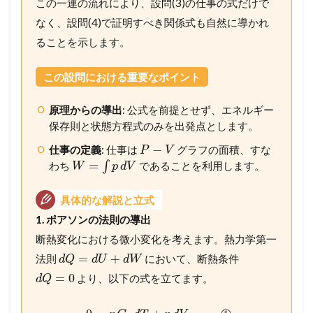
この一連の流れにより、設問(3)の仕事の式だけで
なく、設問(4)で証明すべき関係式も自然に導かれ
ることを示します。
この設問における重要なポイント
原理からの導出
: 公式を前提とせず、エネルギー
保存則と状態方程式のみを出発点とします。
−
仕事の定義
: 仕事は
グラフの面積、すな
P
V
=
わち
∫
であることを利用します。
W
p
d
V
具体的な解説と立式
1. ポアソンの法則の導出
断熱変化における微小変化を考えます。熱力学第一
=
+
法則
において、断熱条件
d
Q
d
U
d
W
=
0
より、以下の式を立てます。
d
Q