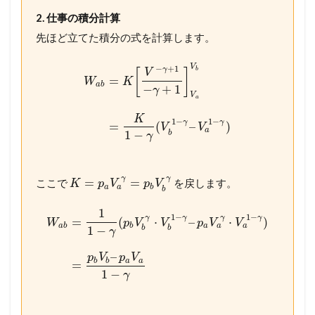
2. 仕事の積分計算
先ほど立てた積分の式を計算します。
V
−
+
1
γ
b
[
]
V
=
W
K
a
b
−
+
1
γ
V
a
K
1
−
1
−
γ
γ
=
(
–
)
V
V
a
1
−
b
γ
γ
γ
=
=
ここで
を戻します。
K
p
V
p
V
a
a
b
b
1
1
−
1
−
γ
γ
γ
γ
=
(
⋅
–
⋅
)
W
p
V
V
p
V
V
a
a
a
b
b
a
1
−
b
b
γ
–
p
V
p
V
b
b
a
a
=
1
−
γ