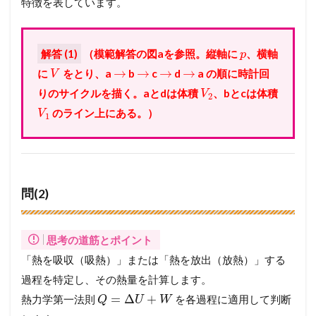
特徴を表しています。
解答 (1)
（模範解答の図aを参照。縦軸に
、横軸
p
→
→
→
→
に
をとり、a
b
c
d
a の順に時計回
V
りのサイクルを描く。aとdは体積
、bとcは体積
V
2
のライン上にある。）
V
1
問(2)
思考の道筋とポイント
「熱を吸収（吸熱）」または「熱を放出（放熱）」する
過程を特定し、その熱量を計算します。
=
Δ
+
熱力学第一法則
を各過程に適用して判断
Q
U
W