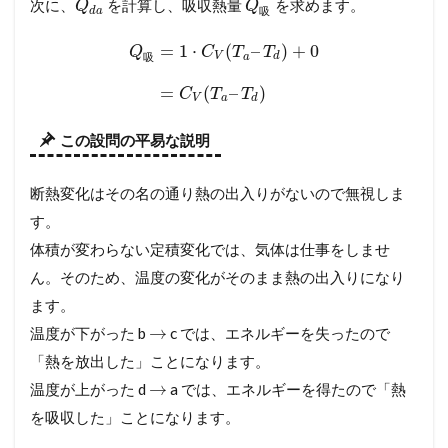
次に、
を計算し、吸収熱量
を求めます。
Q
Q
d
a
吸
=
1
⋅
(
–
)
+
0
Q
C
T
T
V
a
d
吸
=
(
–
)
C
T
T
V
a
d
この設問の平易な説明
断熱変化はその名の通り熱の出入りがないので無視しま
す。
体積が変わらない定積変化では、気体は仕事をしませ
ん。そのため、温度の変化がそのまま熱の出入りになり
ます。
→
温度が下がった b
c では、エネルギーを失ったので
「熱を放出した」ことになります。
→
温度が上がった d
a では、エネルギーを得たので「熱
を吸収した」ことになります。