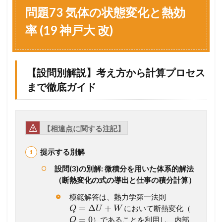
7
問題73 気体の状態変化と熱効
3
気
率 (19 神戸大 改)
体
の
状
態
【設問別解説】考え方から計算プロセス
変
化
まで徹底ガイド
と
熱
効
率
【相違点に関する注記】
(
1
9
提示する別解
神
戸
設問(3)の別解: 微積分を用いた体系的解法
大
（断熱変化の式の導出と仕事の積分計算）
改
)
模範解答は、熱力学第一法則
=
Δ
+
において断熱変化（
1.1
Q
U
W
=
0
）であることを利用し、内部
【
Q