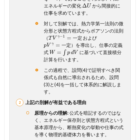
設
Δ
エネルギーの変化
から間接的に
U
問
仕事を求めています。
別
解
対して別解では、熱力学第一法則の微
説
分形と状態方程式からポアソンの法則
】
−
1
=
γ
（
および
一
定
T
V
考
=
γ
）を導出し、仕事の定義
一
定
p
V
え
=
方
式
∫
に基づいて直接積分
W
p
d
V
か
計算を行います。
ら
計
この過程で、設問(4)で証明すべき関
算
係式も自然に導出されるため、設問
プ
(3)と(4)を一括して体系的に解説しま
ロ
す。
セ
ス
上記の別解が有益である理由
ま
で
原理からの理解:
公式を暗記するのではな
徹
く、エネルギー保存則と状態方程式という
底
基本原理から、断熱変化の挙動や仕事の式
ガ
を導く物理的基礎体力を養います。
イ