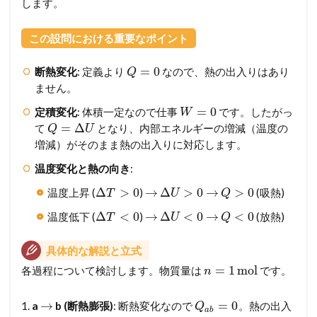
します。
この設問における重要なポイント
=
0
断熱変化
: 定義より
なので、熱の出入りはあり
Q
ません。
=
0
定積変化
: 体積一定なので仕事
です。したがっ
W
=
Δ
て
となり、内部エネルギーの増減（温度の
Q
U
増減）がそのまま熱の出入りに対応します。
温度変化と熱の向き
:
Δ
>
0
→
Δ
>
0
→
>
0
温度上昇 (
)
(吸熱)
T
U
Q
Δ
<
0
→
Δ
<
0
→
<
0
温度低下 (
)
(放熱)
T
U
Q
具体的な解説と立式
=
1
mol
各過程について検討します。物質量は
です。
n
→
=
0
1.
a
b (断熱膨張)
: 断熱変化なので
。熱の出入
Q
a
b