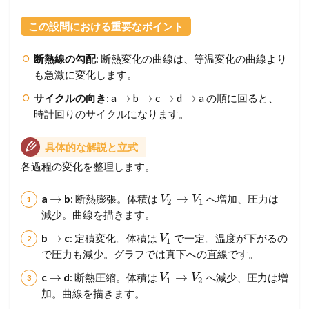
この設問における重要なポイント
断熱線の勾配
: 断熱変化の曲線は、等温変化の曲線より
も急激に変化します。
→
→
→
→
サイクルの向き
: a
b
c
d
a の順に回ると、
時計回りのサイクルになります。
具体的な解説と立式
各過程の変化を整理します。
→
→
a
b
: 断熱膨張。体積は
へ増加、圧力は
V
V
2
1
減少。曲線を描きます。
→
b
c
: 定積変化。体積は
で一定。温度が下がるの
V
1
で圧力も減少。グラフでは真下への直線です。
→
→
c
d
: 断熱圧縮。体積は
へ減少、圧力は増
V
V
1
2
加。曲線を描きます。