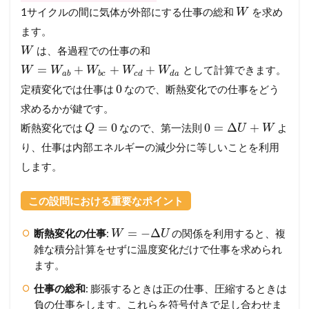
1サイクルの間に気体が外部にする仕事の総和
を求め
W
ます。
は、各過程での仕事の和
W
=
+
+
+
として計算できます。
W
W
W
W
W
a
b
b
c
c
d
d
a
0
定積変化では仕事は
なので、断熱変化での仕事をどう
求めるかが鍵です。
=
0
0
=
Δ
+
断熱変化では
なので、第一法則
よ
Q
U
W
り、仕事は内部エネルギーの減少分に等しいことを利用
します。
この設問における重要なポイント
=
−
Δ
断熱変化の仕事
:
の関係を利用すると、複
W
U
雑な積分計算をせずに温度変化だけで仕事を求められ
ます。
仕事の総和
: 膨張するときは正の仕事、圧縮するときは
負の仕事をします。これらを符号付きで足し合わせま