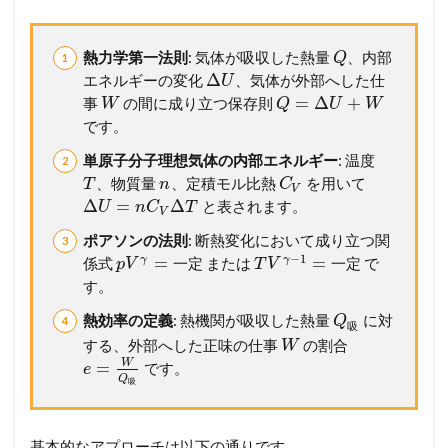
マ
ス
タ
熱力学第一法則
: 気体が吸収した熱量
、内部
Q
ー
Δ
エネルギーの変化
、気体が外部へした仕
U
講
=
Δ
+
座
事
の間に成り立つ保存則
W
Q
U
W
です。
2
問
単原子分子理想気体の内部エネルギー
: 温度
題
、物質量
、定積モル比熱
を用いて
T
n
C
V
7
Δ
=
Δ
と表されます。
U
n
C
T
4
V
気
ポアソンの法則
: 断熱変化において成り立つ関
体
−
1
=
=
γ
γ
係式
または
で
一
定
一
定
p
V
T
V
の
す。
状
態
熱効率の定義
: 熱機関が吸収した熱量
に対
Q
変
吸
する、外部へした正味の仕事
の割合
化
W
(
W
=
です。
e
Q
1
吸
5
佐
賀
基本的なアプローチは以下の通りです。