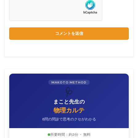
MAKOTO METHOD
🩺
まこと先生の
物理カルテ
8問の問診で思考のクセがわかる
所要時間：約3分 ・ 無料