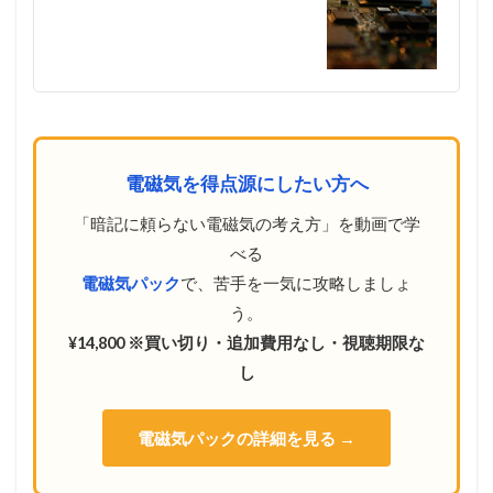
題
演
習
（
２
つ
の
正
電
電磁気を得点源にしたい方へ
荷
に
「暗記に頼らない電磁気の考え方」を動画で学
よ
べる
る
合
電磁気パック
で、苦手を一気に攻略しましょ
成
う。
電
界
¥14,800 ※買い切り・追加費用なし・視聴期限な
・
し
合
成
電
電磁気パックの詳細を見る →
位
）