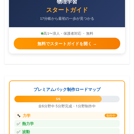
物理学習
スタートガイド
17分岐から最初の一歩が見つかる
高1〜浪人・保護者対応 ・ 無料
無料でスタートガイドを開く →
プレミアムパック制作ロードマップ
5/6
全6分野中 5分野完成・1分野制作中
🔧
力学
制作中
✅
熱力学
✅
波動