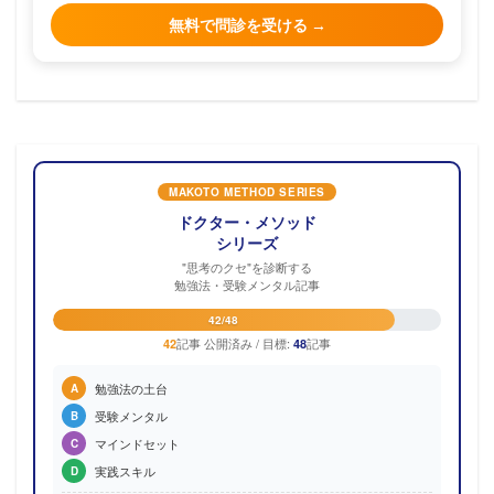
無料で問診を受ける →
MAKOTO METHOD SERIES
ドクター・メソッド
シリーズ
"思考のクセ"を診断する
勉強法・受験メンタル記事
42/48
記事 公開済み / 目標:
記事
42
48
勉強法の土台
A
受験メンタル
B
マインドセット
C
実践スキル
D