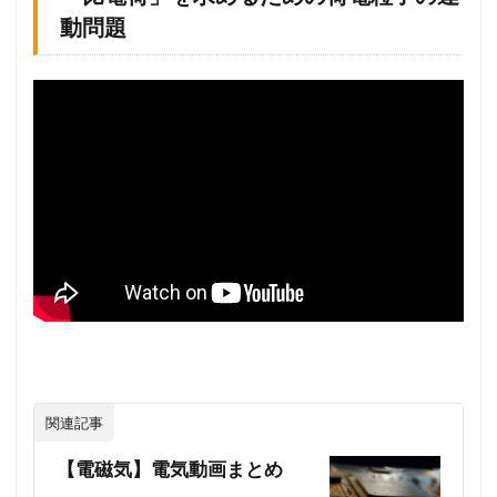
電
動問題
界
・
電
位
の
斜
め
の
合
成
と
電
気
の
位
置
エ
ネ
ル
関連記事
ギ
ー
【電磁気】電気動画まとめ
問