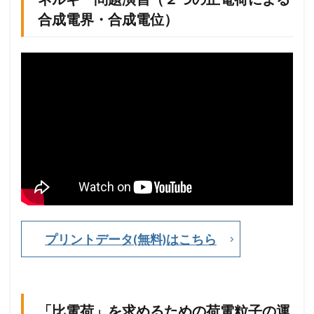
演
合成電界・合成電位）
習
（
２
つ
の
正
電
荷
に
よ
る
合
成
電
界
・
合
プリントデータ(無料)はこちら
成
電
位
）
「比電荷」を求めるための荷電粒子の運
1.3