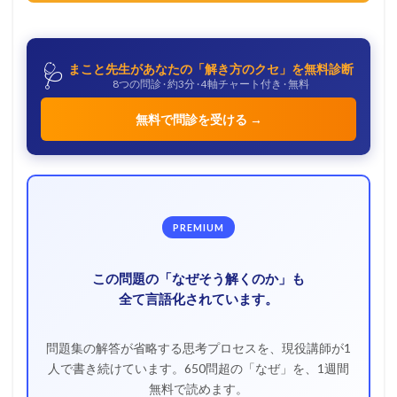
1.4
「
比
電
🩺
まこと先生があなたの「解き方のクセ」を無料診断
荷
8つの問診 · 約3分 · 4軸チャート付き · 無料
」
を
無料で問診を受ける →
求
め
る
た
め
の
荷
PREMIUM
電
粒
この問題の「なぜそう解くのか」も
子
の
全て言語化されています。
運
動
問
問題集の解答が省略する思考プロセスを、現役講師が1
題
人で書き続けています。650問超の「なぜ」を、1週間
無料で読めます。