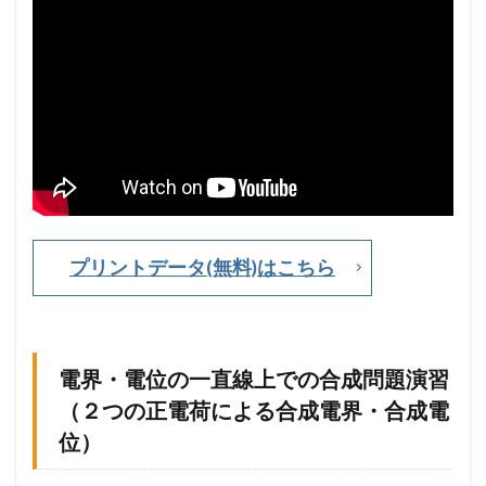
位
は
立
体
的
な
イ
メ
ー
ジ
が
大
プリントデータ(無料)はこちら
切
！
所
詮
は
ク
電界・電位の一直線上での合成問題演習
ー
（２つの正電荷による合成電界・合成電
ロ
ン
位）
の
法