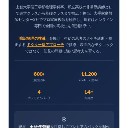
上智大学理工学部物理学科卒。私立高校の非常勤講師とし
て進学クラスから基礎クラスまで幅広く担当。大手家庭教
師センター3社でプロ家庭教師を経験し、現在はオンライン
専門で全国の高校生を個別指導中。
「
暗記物理の撲滅
」を掲げ、生徒の思考のクセを診断・矯
正する
ドクター型アプローチ
で指導。表面的なテクニック
ではなく、初見の問題に強い思考力を育てる。
800
11,200
+
解説記事
YouTube登録者
4
14
年
プレミアムパック
指導歴
🎯
現在、
全6分野制覇
を目指してプレミアムパックを制作