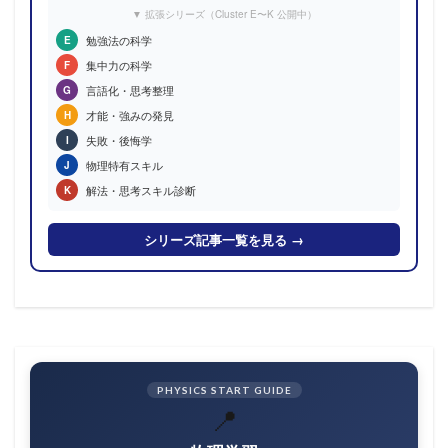
▼ 拡張シリーズ（Cluster E〜K 公開中）
勉強法の科学
E
集中力の科学
F
言語化・思考整理
G
才能・強みの発見
H
失敗・後悔学
I
物理特有スキル
J
解法・思考スキル診断
K
シリーズ記事一覧を見る →
PHYSICS START GUIDE
📍