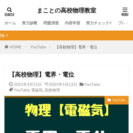
まことの高校物理教室
ホーム
実力診断
問題演習
内容学習
実力チェック⚡
プレミ
個人契約オンライン家庭教
HOME
YouTube
【高校物理】電界・電位
【高校物理】電界・電位
2021年3月11日
2025年5月12日
YouTube
YouTube
,
電磁気
,
高校物理
YouTube