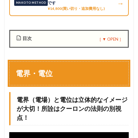
→
です
MAKOTO METHOD
¥14,800(買い切り・追加費用なし)
目次
1
電
界
・
電界・電位
電
位
1.1
電
電界（電場）と電位は立体的なイメージ
界
が大切！所詮はクーロンの法則の別視
（
電
点！
場
）
と
電