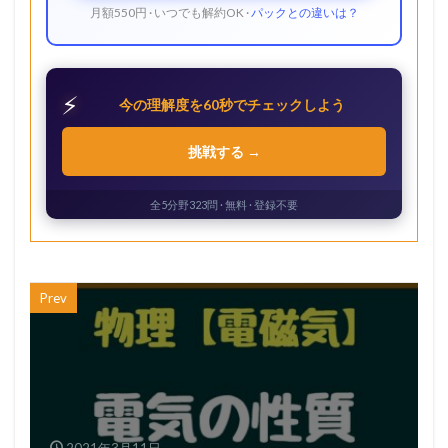
月額550円 · いつでも解約OK ·
パックとの違いは？
⚡
今の理解度を60秒でチェックしよう
挑戦する →
全5分野323問 · 無料 · 登録不要
Prev
2021年3月11日