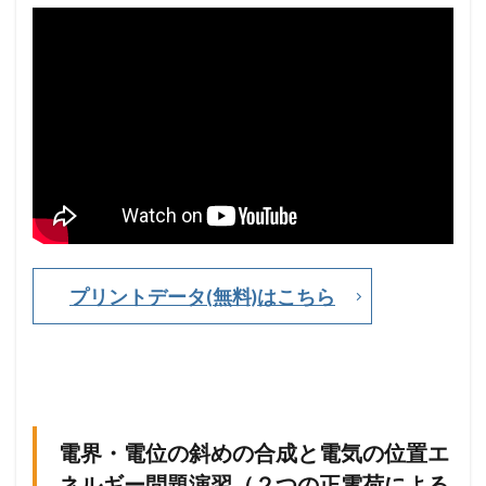
則
の
別
視
点
！
1.2
電
界
・
電
位
の
一
プリントデータ(無料)はこちら
直
線
上
で
の
合
成
電界・電位の斜めの合成と電気の位置エ
問
題
ネルギー問題演習（２つの正電荷による