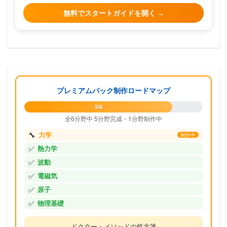
無料でスタートガイドを開く →
プレミアムパック制作ロードマップ
5/6
全6分野中 5分野完成・1分野制作中
🔧
力学
制作中
✅
熱力学
✅
波動
✅
電磁気
✅
原子
✅
物理基礎
ドクター・メソッドの処方箋