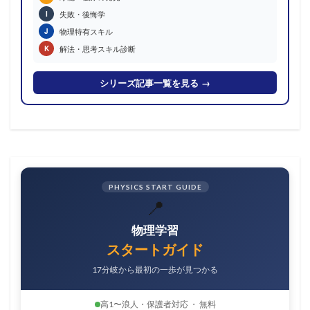
失敗・後悔学
I
物理特有スキル
J
解法・思考スキル診断
K
シリーズ記事一覧を見る →
PHYSICS START GUIDE
📍
物理学習
スタートガイド
17分岐から最初の一歩が見つかる
高1〜浪人・保護者対応 ・ 無料