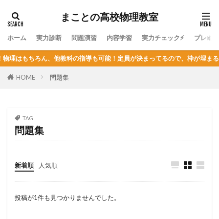
まことの高校物理教室
ホーム
実力診断
問題演習
内容学習
実力チェック⚡
プレミ
ちろん、他教科の指導も可能！定員が決まってるので、枠が埋まる前にまず
HOME
問題集
TAG
問題集
新着順
人気順
投稿が1件も見つかりませんでした。