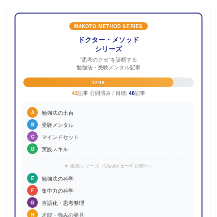
MAKOTO METHOD SERIES
ドクター・メソッド
シリーズ
"思考のクセ"を診断する
勉強法・受験メンタル記事
42/48
記事 公開済み / 目標:
記事
42
48
勉強法の土台
A
受験メンタル
B
マインドセット
C
実践スキル
D
▼ 拡張シリーズ（Cluster E〜K 公開中）
勉強法の科学
E
集中力の科学
F
言語化・思考整理
G
才能・強みの発見
H