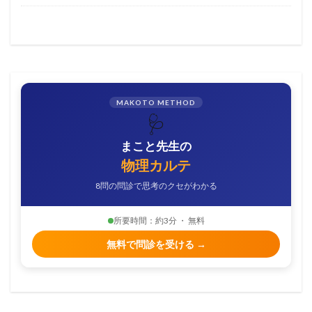
MAKOTO METHOD
🩺
まこと先生の
物理カルテ
8問の問診で思考のクセがわかる
所要時間：約3分 ・ 無料
無料で問診を受ける →