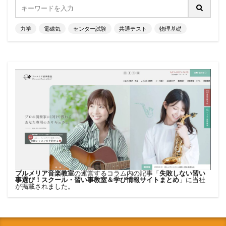
力学
電磁気
センター試験
共通テスト
物理基礎
プルメリア音楽教室
の運営するコラム内の記事「
失敗しない習い
事選び！スクール・習い事教室＆学び情報サイトまとめ
」に当社
が掲載されました。