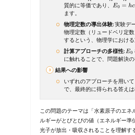
=
と
質的に等価であり、
E
h
c
0
め
ます。
】
物理定数の導出体験:
実験デ
こ
物理定数（リュードベリ定数
の
一
するという、物理学における
問
計算アプローチの多様性:
E
0
を
に触れることで、問題解決の
未
来
結果への影響
の
得
いずれのアプローチを用いて
点
で、最終的に得られる答えは
力
へ
！
この問題のテーマは「水素原子のエネ
完
ルギーがとびとびの値（エネルギー準
全
マ
光子が放出・吸収されることを理解す