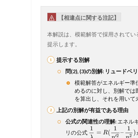
か
ら
計
【相違点に関する注記】
算
プ
本解説は、模範解答で採用されてい
ロ
提示します。
セ
ス
提示する別解
ま
で
問(2), (3)の別解: リュー
徹
底
模範解答がエネルギー準
ガ
めるのに対し、別解では
イ
を算出し、それを用いて
ド
上記の別解が有益である理由
1.3
【
公式の関連性の理解:
エネル
1
1
1
総
=
(
–
)
リの公式
R
ま
′
2
2
λ
n
n