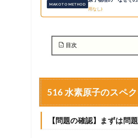
MAKOTO METHOD
用なし)
目次
1
5
1
6
水
516 水素原子のスペ
素
原
子
の
【問題の確認】まずは問
ス
ペ