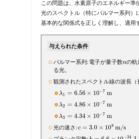
ク
この問題は、水素原子のエネルギー準
ト
光のスペクトル（特にバルマー系列）
ル
基本的な関係式を正しく理解し、適用
1.1
【
問
与えられた条件
題
の
バルマー系列: 電子が量子数
の軌
確
n
認
る光。
】
観測されたスペクトル線の波長（
ま
ず
−
7
=
6.56
×
10
m
λ
1
は
−
7
=
4.86
×
10
m
λ
問
2
題
−
7
=
4.34
×
10
m
λ
3
文
8
を
=
3.0
×
10
m/s
光の速さ:
c
し
−
34
=
6.6
×
10
J
プランク定数: