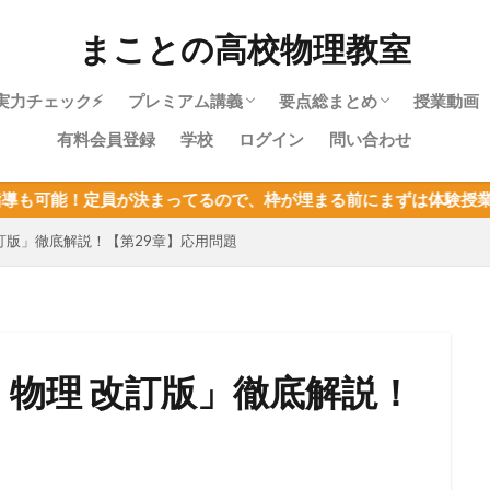
まことの高校物理教室
実力チェック⚡
プレミアム講義
要点総まとめ
授業動画
有料会員登録
学校
ログイン
問い合わせ
物理やり直しガイド｜高校物理を受験に
物理基礎・最短攻略パック紹介
目次：物理基礎
力学・最短攻略パック紹介
目次：力学
熱力学・最短攻略パック紹介
目次：熱力学
波動・最短攻略パック紹介
目次：波動
電磁気・最短攻略パック紹介
目次：電磁気
原子・最短攻略パック紹介
目次：原子
物理基礎まとめ
まってるので、枠が埋まる前にまずは体験授業を！
使うあなたへ
改訂版」徹底解説！【第29章】応用問題
・物理 改訂版」徹底解説！