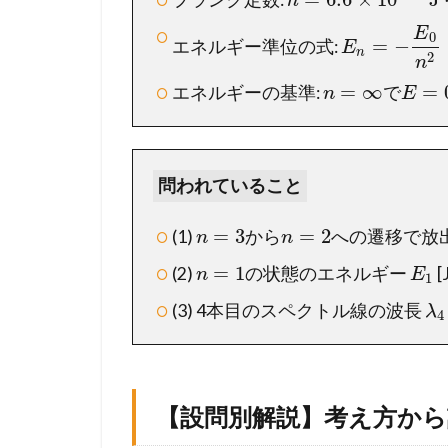
h
っ
か
E
0
=
−
エネルギー準位の式:
E
り
n
2
n
読
=
∞
=
エネルギーの基準:
で
n
E
み
解
こ
う
問われていること
1.2
【
=
3
=
2
(1)
から
への遷移で放
n
n
設
=
1
(2)
の状態のエネルギー
[
問
n
E
1
別
(3) 4本目のスペクトル線の波長
λ
4
解
説
】
考
【設問別解説】考え方か
え
方