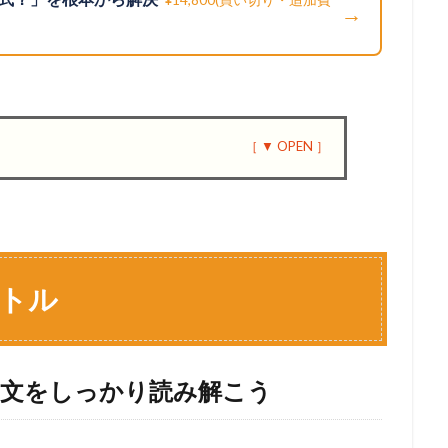
→
クトル
題文をしっかり読み解こう