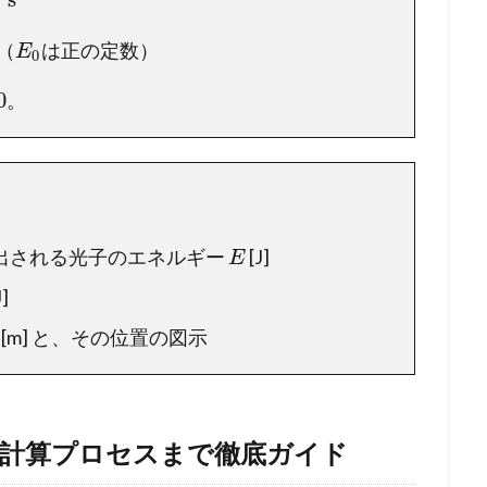
（
は正の定数）
E
0
0
。
出される光子のエネルギー
[J]
E
J]
[m] と、その位置の図示
ら計算プロセスまで徹底ガイド