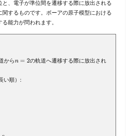
位と、電子が準位間を遷移する際に放出される
に関するものです。ボーアの原子模型における
する能力が問われます。
=
2
道から
の軌道へ遷移する際に放出され
n
長い順）:
⋅
s