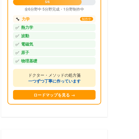
5/6
全6分野中 5分野完成・1分野制作中
🔧
力学
制作中
✅
熱力学
✅
波動
✅
電磁気
✅
原子
✅
物理基礎
ドクター・メソッドの処方箋
一つずつ丁寧に作っています
ロードマップを見る →