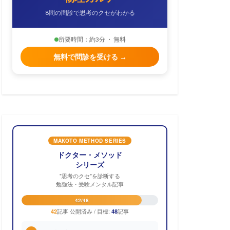
8問の問診で思考のクセがわかる
所要時間：約3分 ・ 無料
無料で問診を受ける →
MAKOTO METHOD SERIES
ドクター・メソッド
シリーズ
"思考のクセ"を診断する
勉強法・受験メンタル記事
42/48
記事 公開済み / 目標:
記事
42
48