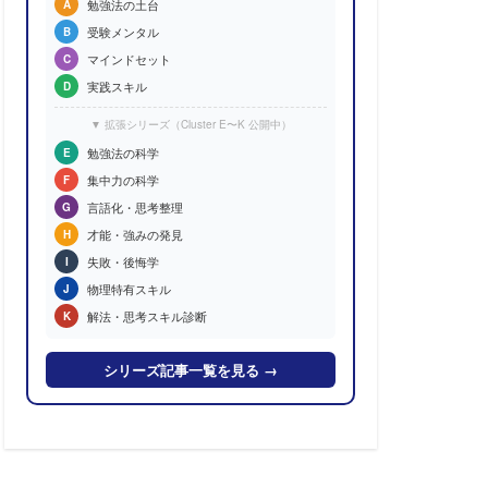
勉強法の土台
A
受験メンタル
B
マインドセット
C
実践スキル
D
▼ 拡張シリーズ（Cluster E〜K 公開中）
勉強法の科学
E
集中力の科学
F
言語化・思考整理
G
才能・強みの発見
H
失敗・後悔学
I
物理特有スキル
J
解法・思考スキル診断
K
シリーズ記事一覧を見る →