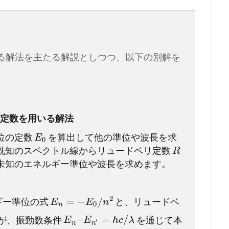
る解法を主たる解説としつつ、以下の別解を
ドベリ定数を用いる解法
位の定数
を算出して他の準位や波長を求
E
0
既知のスペクトル線からリュードベリ定数
R
未知のエネルギー準位や波長を求めます。
2
=
−
/
ギー準位の式
と、リュードベ
E
E
n
0
n
–
=
/
が、振動数条件
を通じて本
E
E
h
c
λ
′
n
n