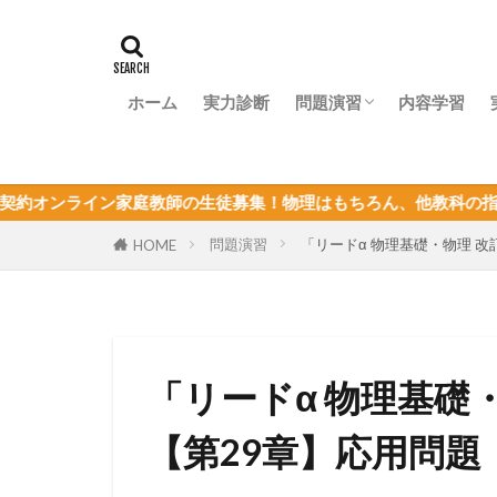
ホーム
実力診断
問題演習
内容学習
問題演習ナビ
教師の生徒募集！物理はもちろん、他教科の指導も可能！定員が決
問題演習
「リードα 物理基礎・物理 
HOME
「リードα 物理基礎
【第29章】応用問題