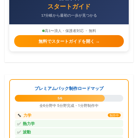
スタートガイド
17分岐から最初の一歩が見つかる
高1〜浪人・保護者対応 ・ 無料
無料でスタートガイドを開く →
プレミアムパック制作ロードマップ
5/6
全6分野中 5分野完成・1分野制作中
🔧
力学
制作中
✅
熱力学
✅
波動