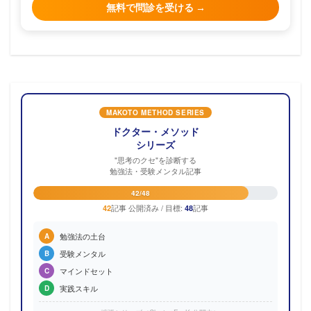
無料で問診を受ける →
MAKOTO METHOD SERIES
ドクター・メソッド
シリーズ
"思考のクセ"を診断する
勉強法・受験メンタル記事
42/48
記事 公開済み / 目標:
記事
42
48
勉強法の土台
A
受験メンタル
B
マインドセット
C
実践スキル
D