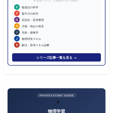
▼ 拡張シリーズ（Cluster E〜K 公開中）
勉強法の科学
E
集中力の科学
F
言語化・思考整理
G
才能・強みの発見
H
失敗・後悔学
I
物理特有スキル
J
解法・思考スキル診断
K
シリーズ記事一覧を見る →
PHYSICS START GUIDE
📍
物理学習