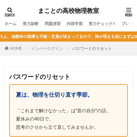
まことの高校物理教室
ホーム
実力診断
問題演習
内容学習
実力チェック⚡
プレミ
科の指導も可能！定員が決まってるので、枠が埋まる前にまずは体験授業を
HOME
メンバーログイン
パスワードのリセット
パスワードのリセット
夏は、物理を仕切り直す季節。
「これまで解けなかった」は"昔の自分"の話。
夏休みの40日で、
思考のクセから立て直してみませんか。