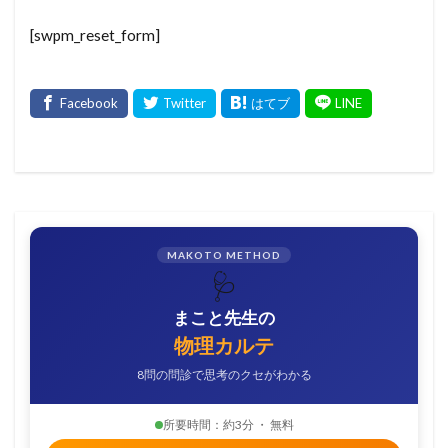
[swpm_reset_form]
MAKOTO METHOD
🩺
まこと先生の
物理カルテ
8問の問診で思考のクセがわかる
所要時間：約3分 ・ 無料