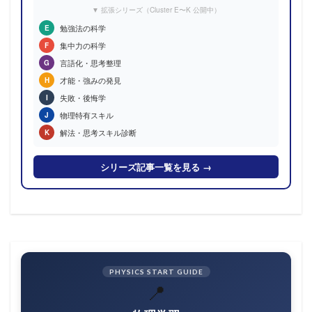
▼ 拡張シリーズ（Cluster E〜K 公開中）
勉強法の科学
E
集中力の科学
F
言語化・思考整理
G
才能・強みの発見
H
失敗・後悔学
I
物理特有スキル
J
解法・思考スキル診断
K
シリーズ記事一覧を見る →
PHYSICS START GUIDE
📍