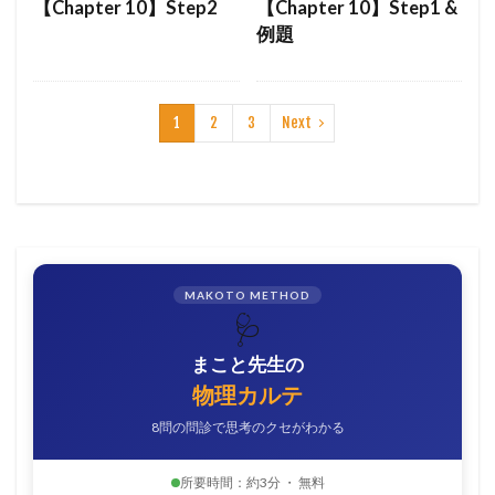
【Chapter 10】Step2
【Chapter 10】Step1 &
例題
1
2
3
Next
MAKOTO METHOD
🩺
まこと先生の
物理カルテ
8問の問診で思考のクセがわかる
所要時間：約3分 ・ 無料