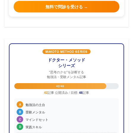
無料で問診を受ける →
MAKOTO METHOD SERIES
ドクター・メソッド
シリーズ
"思考のクセ"を診断する
勉強法・受験メンタル記事
42/48
記事 公開済み / 目標:
記事
42
48
勉強法の土台
A
受験メンタル
B
マインドセット
C
実践スキル
D