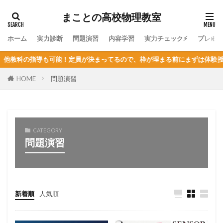
まことの高校物理教室
ホーム
実力診断
問題演習
内容学習
実力チェック⚡
プレミ
導も可能！定員が決まってるので、枠が埋まる前にまずは体験授業を！
HOME
問題演習
CATEGORY
問題演習
新着順
人気順