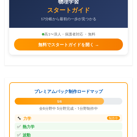
物理学習
スタートガイド
17分岐から最初の一歩が見つかる
高1〜浪人・保護者対応 ・ 無料
無料でスタートガイドを開く →
プレミアムパック制作ロードマップ
5/6
全6分野中 5分野完成・1分野制作中
🔧
力学
制作中
✅
熱力学
✅
波動