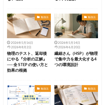
勉強法
勉強法
2026年5月16日
2026年5月14日
2026年8月2日
2026年6月20日
物理のテスト、返却後
繊細さん（HSP）が物理
にやる『分析の正解』
で集中力を最大化する4
── 全 STEP の使い方と
つの環境設計
効果の根拠
勉強法
勉強法