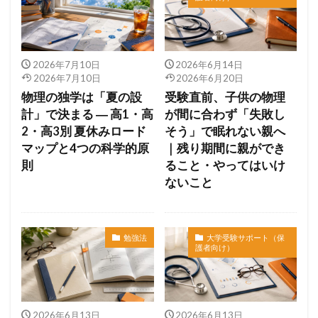
2026年7月10日
2026年6月14日
2026年7月10日
2026年6月20日
物理の独学は「夏の設
受験直前、子供の物理
計」で決まる ― 高1・高
が間に合わず「失敗し
2・高3別 夏休みロード
そう」で眠れない親へ
マップと4つの科学的原
｜残り期間に親ができ
則
ること・やってはいけ
ないこと
勉強法
大学受験サポート（保
護者向け）
2026年6月13日
2026年6月13日