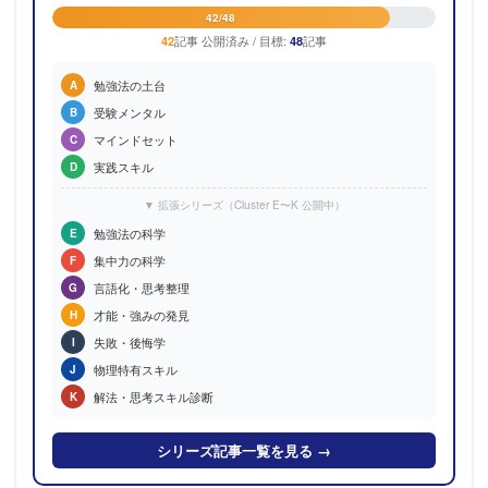
42/48
記事 公開済み / 目標:
記事
42
48
勉強法の土台
A
受験メンタル
B
マインドセット
C
実践スキル
D
▼ 拡張シリーズ（Cluster E〜K 公開中）
勉強法の科学
E
集中力の科学
F
言語化・思考整理
G
才能・強みの発見
H
失敗・後悔学
I
物理特有スキル
J
解法・思考スキル診断
K
シリーズ記事一覧を見る →