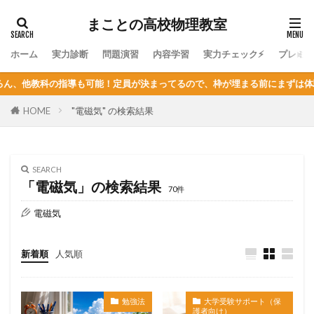
まことの高校物理教室
ホーム
実力診断
問題演習
内容学習
実力チェック⚡
プレミ
指導も可能！定員が決まってるので、枠が埋まる前にまずは体験授業を！
HOME
"電磁気" の検索結果
SEARCH
「電磁気」の検索結果
70件
電磁気
新着順
人気順
勉強法
大学受験サポート（保
護者向け）