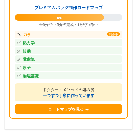
プレミアムパック制作ロードマップ
5/6
全6分野中 5分野完成・1分野制作中
🔧
力学
制作中
✅
熱力学
✅
波動
✅
電磁気
✅
原子
✅
物理基礎
ドクター・メソッドの処方箋
一つずつ丁寧に作っています
ロードマップを見る →