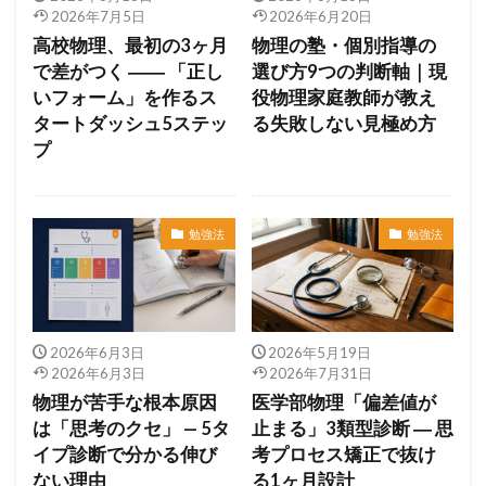
2026年7月5日
2026年6月20日
高校物理、最初の3ヶ月
物理の塾・個別指導の
で差がつく ―― 「正し
選び方9つの判断軸｜現
いフォーム」を作るス
役物理家庭教師が教え
タートダッシュ5ステッ
る失敗しない見極め方
プ
勉強法
勉強法
2026年6月3日
2026年5月19日
2026年6月3日
2026年7月31日
物理が苦手な根本原因
医学部物理「偏差値が
は「思考のクセ」 — 5タ
止まる」3類型診断 ― 思
イプ診断で分かる伸び
考プロセス矯正で抜け
ない理由
る1ヶ月設計