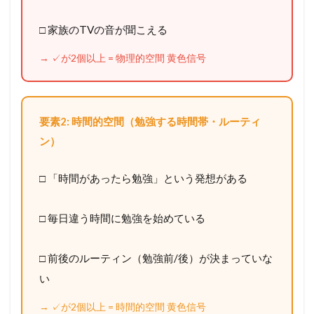
え
る
□ 家族のTVの音が聞こえる
2
→ ✓が2個以上 = 物理的空間 黄色信号
な
ぜ
凡
人
ほ
要素2: 時間的空間（勉強する時間帯・ルーティ
ど
ン）
”
環
境
□ 「時間があったら勉強」という発想がある
”
が
効
□ 毎日違う時間に勉強を始めている
く
の
か
□ 前後のルーティン（勉強前/後）が決まっていな
―
才
い
能
と
→ ✓が2個以上 = 時間的空間 黄色信号
の