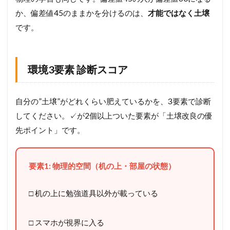
断
か、偏差値45のままかを分けるのは、
才能ではなく土壌
ス
コ
です。
ア
1.3
物
環境3要素 診断スコア
理
で
考
え
自分の”土壌”がどれくらい肥えているかを、3要素で診断
る
してください。✓が2個以上ついた要素が「土壌改良の優
と
先ポイント」です。
、
こ
の
構
要素1: 物理的空間（机の上・部屋の状態）
造
は
す
□ 机の上に勉強道具以外が載っている
っ
き
り
□ スマホが視界に入る
見