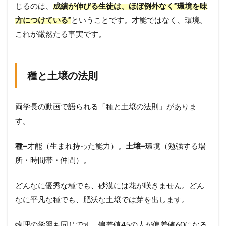
じるのは、
成績が伸びる生徒は、ほぼ例外なく”環境を味
”
を
方につけている”
ということです。才能ではなく、環境。
診
これが厳然たる事実です。
断
し
よ
う
種と土壌の法則
1.1
種
と
両学長の動画で語られる「種と土壌の法則」がありま
土
壌
す。
の
法
種
=才能（生まれ持った能力）。
土壌
=環境（勉強する場
則
所・時間帯・仲間）。
1.2
環
境
どんなに優秀な種でも、砂漠には花が咲きません。どん
3
なに平凡な種でも、肥沃な土壌では芽を出します。
要
素
診
物理の学習も同じです。偏差値45の人が偏差値60になる