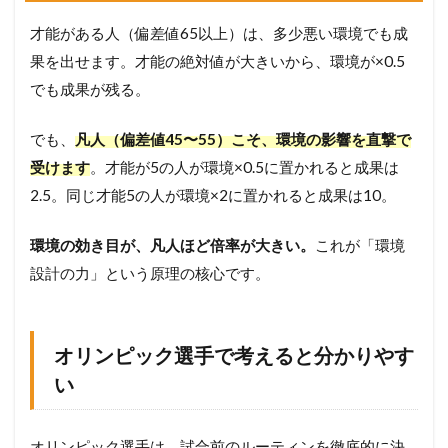
間
を
才能がある人（偏差値65以上）は、多少悪い環境でも成
「
勉
果を出せます。才能の絶対値が大きいから、環境が×0.5
強
でも成果が残る。
モ
ー
ド
でも、
凡人（偏差値45〜55）こそ、環境の影響を直撃で
」
受けます
。才能が5の人が環境×0.5に置かれると成果は
に
固
2.5。同じ才能5の人が環境×2に置かれると成果は10。
定
す
環境の効き目が、凡人ほど倍率が大きい。
これが「環境
る
設計の力」という原理の核心です。
3.2
S
T
E
オリンピック選手で考えると分かりやす
P
2
い
:
時
間
オリンピック選手は、試合前のルーティンを徹底的に決