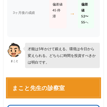
偏差値
偏差
45 停
値
→
3ヶ月後の成績
滞
52〜
55
へ
才能は5年かけて鍛える。環境は今日から
変えられる。どちらに時間を投資すべきか
まこと
は明白です。
まこと先生の診察室