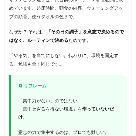
的
めています。起床時間、朝食の内容、ウォーミングアッ
空
間
プの順番、使うタオルの色まで。
を
「
ル
なぜか？ それは、
「その日の調子」を意志で決めるので
ー
はなく、ルーティンで決める
ためです。
テ
ィ
ン
「やる気」を当てにしない。代わりに、環境を固定す
化
る。勉強も全く同じです。
」
す
る
🔄 リフレーム
3.3
S
T
「集中力がない」のではない。
E
「集中せざるを得ない環境」を
作っていないだ
P
3
け
。
:
人
意志の力で集中するのは、プロでも難しい。
的