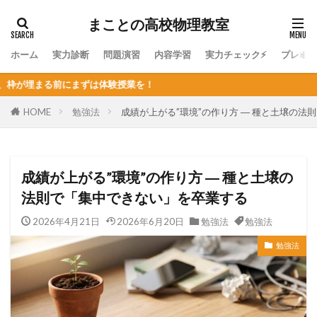
まことの高校物理教室
ホーム
実力診断
問題演習
内容学習
実力チェック⚡
プレミ
ずは体験授業を！
HOME
勉強法
成績が上がる”環境”の作り方 ― 種と土壌の
成績が上がる”環境”の作り方 ― 種と土壌の
法則で「集中できない」を卒業する
2026年4月21日
2026年6月20日
勉強法
勉強法
勉強法