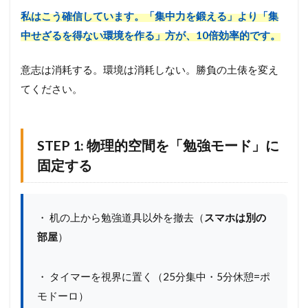
と
先
私はこう確信しています。「集中力を鍛える」より「集
生
中せざるを得ない環境を作る」方が、10倍効率的です。
の
診
察
意志は消耗する。環境は消耗しない。勝負の土俵を変え
室
てください。
6
関
連
STEP 1: 物理的空間を「勉強モード」に
リ
ソ
固定する
ー
ス
&
次
・ 机の上から勉強道具以外を撤去（
スマホは別の
の
ア
部屋
）
ク
シ
ョ
・ タイマーを視界に置く（25分集中・5分休憩=ポ
ン
モドーロ）
6.1