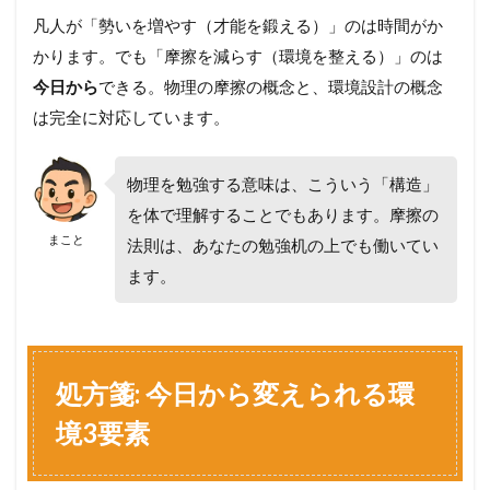
A
凡人が「勢いを増やす（才能を鍛える）」のは時間がか
f
かります。でも「摩擦を減らす（環境を整える）」のは
t
e
今日から
できる。物理の摩擦の概念と、環境設計の概念
r
は完全に対応しています。
―
“
環
物理を勉強する意味は、こういう「構造」
境
”
を体で理解することでもあります。摩擦の
を
まこと
法則は、あなたの勉強机の上でも働いてい
変
え
ます。
た
生
徒
の
実
処方箋: 今日から変えられる環
例
境3要素
5
ま
こ