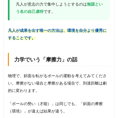
空
凡人が意志の力で集中しようとするのは
無謀とい
間
う名の自己虐待
です。
を
「
応
援
凡人が成果を出す唯一の方法は、環境を自分より優秀に
団
することです。
」
に
作
り
変
力学でいう「摩擦力」の話
え
る
物理で、斜面を転がるボールの運動を考えてみてくださ
4
B
い。摩擦がない場合と摩擦がある場合で、到達距離は劇
e
的に変わります。
f
o
r
「ボールの勢い（才能）」は同じでも、「斜面の摩擦
e
（環境）」が違えば結果が違う。
v
s