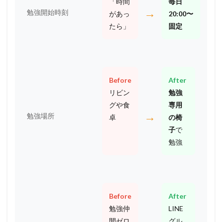
「時間
毎日
→
勉強開始時刻
があっ
20:00〜
たら」
固定
Before
After
リビン
勉強
グや食
専用
→
勉強場所
卓
の椅
子
で
勉強
Before
After
勉強仲
LINE
間ゼロ
グル