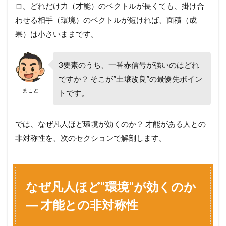
か
ロ。どれだけ力（才能）のベクトルが長くても、掛け合
ら
わせる相手（環境）のベクトルが短ければ、面積（成
変
え
果）は小さいままです。
ら
れ
る
3要素のうち、一番赤信号が強いのはどれ
環
境
ですか？ そこが”土壌改良”の最優先ポイン
3
まこと
トです。
要
素
3.1
では、なぜ凡人ほど環境が効くのか？ 才能がある人との
S
非対称性を、次のセクションで解剖します。
T
E
P
1
:
なぜ凡人ほど”環境”が効くのか
物
理
― 才能との非対称性
的
空