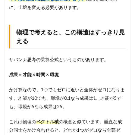
い
に、土壌を変える必要があります。
2.2
力
学
物理で考えると、この構造はすっきり見
で
い
える
う
「
摩
サバンナ思考の乗算公式というものがあります。
擦
力
」
成果 = 才能 × 時間 × 環境
の
話
かけ算なので、1つでもゼロに近いと全体がゼロになりま
3
す。才能が10でも、環境が0.1なら成果は1。才能が5で
処
も、環境が5なら成果は25。
方
箋
:
これは物理の
ベクトル積
の概念と似ています。垂直な成
今
分同士をかけ合わせると、どれか1つがゼロなら全部ゼ
日