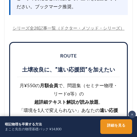
ださい。ブックマーク推奨。
シリーズ全28記事一覧（ドクター・メソッド・シリーズ）
ROUTE
土壌改良に、”遠い応援団”を加えたい
月¥550の
月額会員
で、問題集（セミナー物理・
リードα等）の
超詳細テキスト解説が読み放題
。
「環境を1人で変えられない」あなたの
遠い応援
×
団
として機能します。
暗記物理を卒業する方法
詳細を見る
まこと先生の物理基礎パック ¥14,800
¥550
ホーム
シェア
メニュー
TOPへ