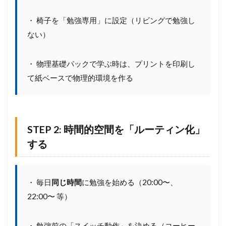
土
壌
・ 椅子を「勉強専用」に設定（リビングで勉強し
改
ない）
良
に
、
・ 物理基礎パックで学ぶ時は、プリントを印刷し
”
遠
て紙ベースで物理的環境を作る
い
応
援
団
”
STEP 2: 時間的空間を「ルーティン化」
を
する
加
え
た
い
・ 毎日
同じ時間
に勉強を始める（20:00〜、
22:00〜 等）
・ 勉強前の「スイッチ動作」を決める（コーヒー