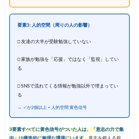
非
対
称
性
要素3: 人的空間（周りの人の影響）
2.1
オ
□ 友達の大半が受験勉強していない
リ
ン
ピ
□ 家族が勉強を「応援」ではなく「監視」してい
ッ
る
ク
選
手
□ SNSで流れてくる情報が勉強以外で埋まってい
で
考
る
え
る
→ ✓が2個以上 = 人的空間 黄色信号
と
分
か
り
3要素すべてに黄色信号がついた人は、「意志の力で集
や
中」は構造的に無理な環境にいます。
意志を鍛える前
す