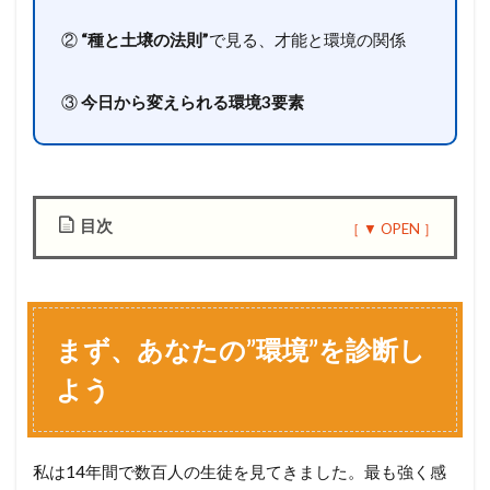
②
“種と土壌の法則”
で見る、才能と環境の関係
③
今日から変えられる環境3要素
目次
1
ま
ず
、
まず、あなたの”環境”を診断し
あ
な
よう
た
の
”
環
私は14年間で数百人の生徒を見てきました。最も強く感
境