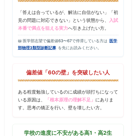
「答えは合っているが、解法に自信がない」「初
見の問題に対応できない」という状態から、
入試
本番で満点を狙える実力
へ引き上げたい方。
📖 医学部志望で偏差値63〜67で停滞している方は
医学
部物理3類型診断記事
を先にお読みください。
偏差値「60の壁」を突破したい人
ある程度勉強しているのに成績が頭打ちになって
いる原因は、
「根本原理の理解不足」
にありま
す。思考の矯正を行い、壁を壊したい方。
学校の進度に不安がある高1・高2生