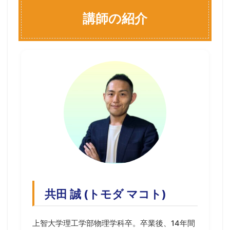
講師の紹介
共田 誠 (トモダ マコト)
上智大学理工学部物理学科卒。卒業後、14年間