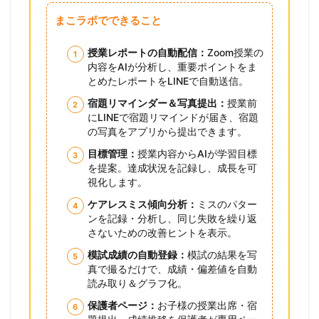
まこラボでできること
授業レポートの自動配信：
Zoom授業の
内容をAIが分析し、重要ポイントをま
とめたレポートをLINEで自動送信。
宿題リマインダー＆写真提出：
授業前
にLINEで宿題リマインドが届き、宿題
の写真をアプリから提出できます。
目標管理：
授業内容からAIが学習目標
を提案。達成状況を記録し、成長を可
視化します。
ケアレスミス傾向分析：
ミスのパター
ンを記録・分析し、同じ失敗を繰り返
さないための改善ヒントを表示。
模試成績の自動登録：
模試の結果を写
真で撮るだけで、成績・偏差値を自動
読み取り＆グラフ化。
保護者ページ：
お子様の授業出席・宿