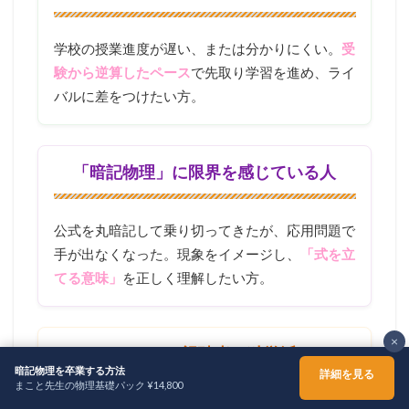
学校の授業進度が遅い、または分かりにくい。
受
験から逆算したペース
で先取り学習を進め、ライ
バルに差をつけたい方。
「暗記物理」に限界を感じている人
公式を丸暗記して乗り切ってきたが、応用問題で
手が出なくなった。現象をイメージし、
「式を立
てる意味」
を正しく理解したい方。
×
YouTube視聴者・独学派
暗記物理を卒業する方法
詳細を見る
まこと先生の物理基礎パック ¥14,800
ホーム
シェア
メニュー
TOPへ