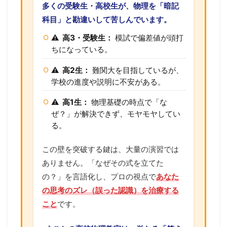
多くの受験生・高校生が、物理を「暗記
科目」と勘違いして苦しんでいます。
⚠️
高3・受験生：
模試で偏差値が頭打
ちになっている。
⚠️
高2生：
難関大を目指しているが、
学校の進度や説明に不安がある。
⚠️
高1生：
物理基礎の時点で「な
ぜ？」が解決できず、モヤモヤしてい
る。
この壁を突破する鍵は、大量の演習では
ありません。「なぜその式を立てた
の？」を言語化し、プロの視点で
あなた
の思考のズレ（誤った認識）を治療する
こと
です。