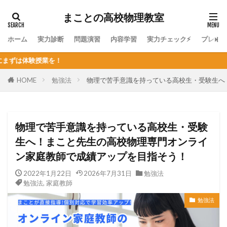
まことの高校物理教室
ホーム
実力診断
問題演習
内容学習
実力チェック⚡
プレミ
個
HOME
勉強法
物理で苦手意識を持っている高校生・受験生へ
物理で苦手意識を持っている高校生・受験
生へ！まこと先生の高校物理専門オンライ
ン家庭教師で成績アップを目指そう！
2022年1月22日
2026年7月31日
勉強法
勉強法
,
家庭教師
勉強法