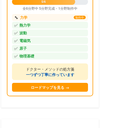
5/6
全6分野中 5分野完成・1分野制作中
🔧
力学
制作中
✅
熱力学
✅
波動
✅
電磁気
✅
原子
✅
物理基礎
ドクター・メソッドの処方箋
一つずつ丁寧に作っています
ロードマップを見る →