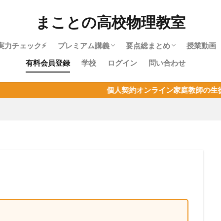
まことの高校物理教室
実力チェック⚡
プレミアム講義
要点総まとめ
授業動画
有料会員登録
学校
ログイン
問い合わせ
物理やり直しガイド｜高校物理を受験に
物理基礎・最短攻略パック紹介
目次：物理基礎
力学・最短攻略パック紹介
目次：力学
熱力学・最短攻略パック紹介
目次：熱力学
波動・最短攻略パック紹介
目次：波動
電磁気・最短攻略パック紹介
目次：電磁気
原子・最短攻略パック紹介
目次：原子
物理基礎まとめ
個人契約オンライン家庭教師の生徒募集！物理はも
使うあなたへ