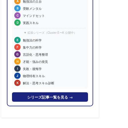
勉強法の土台
A
受験メンタル
B
マインドセット
C
実践スキル
D
▼ 拡張シリーズ（Cluster E〜K 公開中）
勉強法の科学
E
集中力の科学
F
言語化・思考整理
G
才能・強みの発見
H
失敗・後悔学
I
物理特有スキル
J
解法・思考スキル診断
K
シリーズ記事一覧を見る →