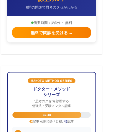
8問の問診で思考のクセがわかる
所要時間：約3分 ・ 無料
無料で問診を受ける →
MAKOTO METHOD SERIES
ドクター・メソッド
シリーズ
"思考のクセ"を診断する
勉強法・受験メンタル記事
42/48
記事 公開済み / 目標:
記事
42
48