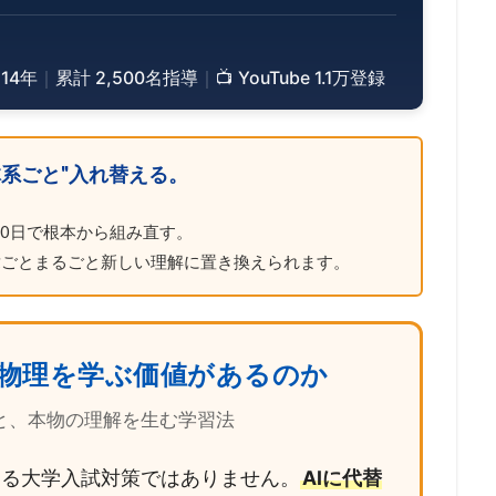
14年
｜
累計 2,500名指導
｜
📺 YouTube 1.1万登録
系ごと"入れ替える。
0日で根本から組み直す。
章ごとまるごと新しい理解に置き換えられます。
物理を学ぶ価値があるのか
値と、本物の理解を生む学習法
なる大学入試対策ではありません。
AIに代替