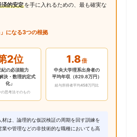
経済的安定
を手に入れるための、最も確実な
器」になる3つの根拠
第2位
1.8
倍
世紀の必須能力
中央大学理系出身者の
解決・数理的定式
平均年収（829.8万円）
化」
給与所得者平均458万円比
学の思考法そのもの
人材は、論理的な仮説検証の周期を回す訓練を
営業や管理などの非技術的な職種においても高