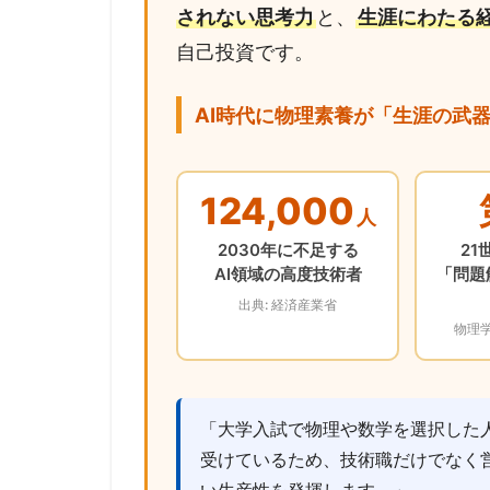
されない思考力
と、
生涯にわたる
自己投資です。
AI時代に物理素養が「生涯の武
124,000
人
2030年に不足する
21
AI領域の高度技術者
「問題
出典: 経済産業省
物理
「大学入試で物理や数学を選択した
受けているため、技術職だけでなく
い生産性を発揮します。」