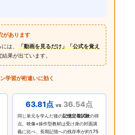
し穴があります
るには、
「動画を見るだけ」「公式を覚え
究結果が出ています。
ン学習が桁違いに効く
63.81点
36.54点
vs
同じ単元を学んだ後の
記憶定着試験
の得
ン
点。映像+操作型教材は受け身の対面講
義に比べ、長期記憶への残存率が約1.75