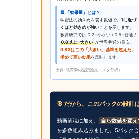
📘 「効果量」とは？
学習法の効きめを表す数値で、
1に近づ
くほど効きめが強い
ことを示します。
教育研究では
0.2=小さい / 0.5=普通 /
0.8以上=大きい
が世界共通の目安。
0.83はこの「大きい」基準を超えた、
極めて高い効果
を意味します。
出典: 教育学の査読論文（メタ分析）
🎯 だから、このパックの設計
動画解説に加え、
自ら数値を変え
を多数組み込みました。5パック