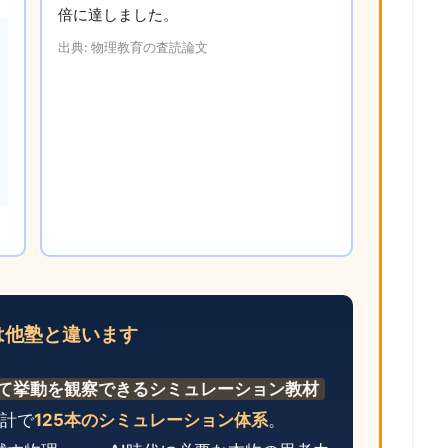
倍に達しました。
出典: 物理教育の査読論文
は他塾と違います
て挙動を観察できるシミュレーション教材
合計で
125本のシミュレーション体系
。