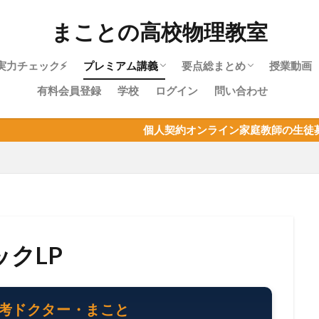
まことの高校物理教室
実力チェック⚡
プレミアム講義
要点総まとめ
授業動画
有料会員登録
学校
ログイン
問い合わせ
物理やり直しガイド｜高校物理を受験に
物理基礎・最短攻略パック紹介
目次：物理基礎
力学・最短攻略パック紹介
目次：力学
熱力学・最短攻略パック紹介
目次：熱力学
波動・最短攻略パック紹介
目次：波動
電磁気・最短攻略パック紹介
目次：電磁気
原子・最短攻略パック紹介
目次：原子
物理基礎まとめ
個人契約オンライン家庭教師の生徒募集！物理はも
使うあなたへ
クLP
理の思考ドクター・まこと