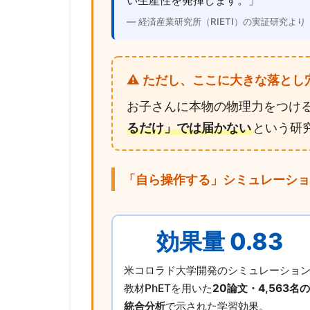
— 経済産業研究所（RIETI）の実証研究より
⚠️ ただし、ここに大きな落と
お子さんに本物の物理力をつけ
るだけ」では届かない
という研
「自ら操作する」シミュレーショ
効果量 0.83
米コロラド大学開発のシミュレーショ
教材PhETを用いた
20論文・4,563名の
統合分析
で示された学習効果。