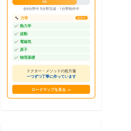
5/6
全6分野中 5分野完成・1分野制作中
🔧
力学
制作中
✅
熱力学
✅
波動
✅
電磁気
✅
原子
✅
物理基礎
ドクター・メソッドの処方箋
一つずつ丁寧に作っています
ロードマップを見る →