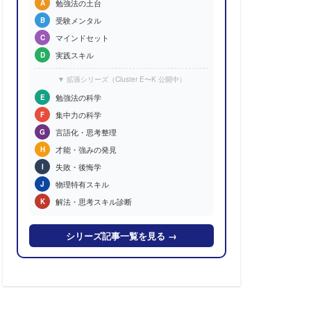
勉強法の土台
A
受験メンタル
B
マインドセット
C
実践スキル
D
▼ 拡張シリーズ（Cluster E〜K 公開中）
勉強法の科学
E
集中力の科学
F
言語化・思考整理
G
才能・強みの発見
H
失敗・後悔学
I
物理特有スキル
J
解法・思考スキル診断
K
シリーズ記事一覧を見る →