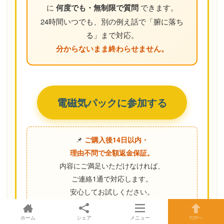
に
できます。
何度でも・無制限で質問
24時間いつでも、別の例え話で「腑に落ち
る」まで対応。
分からないまま終わらせません。
電磁気パックに参加する
📌
ご購入後14日以内
・
理由不問で全額返金保証。
内容にご満足いただけなければ、
ご連絡1通で対応します。
安心してお試しください。
※お支払い後、すぐにすべての講義とまことAIがご利用い
ホーム
シェア
メニュー
TOPへ