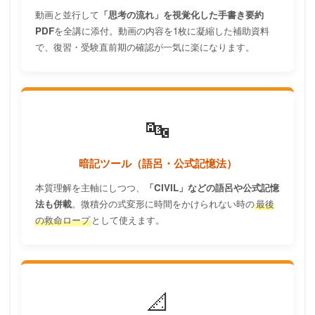
動画と並行して
「思考の流れ」を視覚化した手書き要約
PDF
を全講に添付。動画の内容を1枚に凝縮した補助資料
で、復習・受験直前期の確認が一気に楽になります。
🔤
暗記ツール（語呂・公式記憶法）
本質理解を主軸にしつつ、
「CIVIL」などの語呂や公式記憶
法も併載
。微積分の式変形に時間をかけられない時の
最後
の救命ロープ
として使えます。
📐