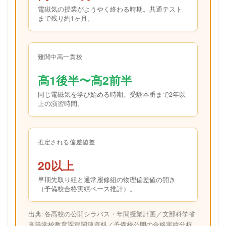
電磁気の授業がようやく終わる時期。共通テスト
まで残り約1ヶ月。
難関中高一貫校
高1後半〜高2前半
同じ電磁気を学び始める時期。受験本番まで2年以
上の演習時間。
推定される偏差値差
20以上
早期先取り組と通常履修組の物理偏差値の開き
（予備校合格実績ベース推計）。
出典: 各高校の公開シラバス・年間授業計画／文部科学省
高等学校教育課程関連資料／予備校公開の合格実績分析