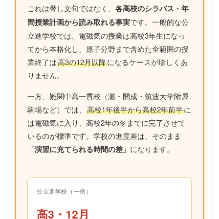
これは脅し文句ではなく、
各高校のシラバス・年
間授業計画から読み取れる事実
です。一般的な公
立進学校では、電磁気の授業は高校3年生になっ
てから本格化し、原子分野まで含めた全範囲の授
業終了は
高3の12月以降
になるケースが珍しくあ
りません。
一方、難関中高一貫校（灘・開成・筑波大学附属
駒場など）では、
高校1年後半から高校2年前半
に
は電磁気に入り、高校2年の冬までに完了させて
いるのが標準です。学校の進度差は、そのまま
「演習に充てられる時間の差」
になります。
公立進学校（一例）
高3・12月