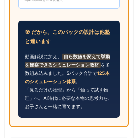
🎯 だから、このパックの設計は他塾
と違います
動画解説に加え、
自ら数値を変えて挙動
を観察できるシミュレーション教材
を多
数組み込みました。5パック合計で
125本
のシミュレーション体系
。
「見るだけの物理」から「触って試す物
理」へ。AI時代に必要な本物の思考力を、
お子さんと一緒に育てます。