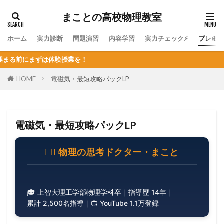
まことの高校物理教室
ホーム
実力診断
問題演習
内容学習
実力チェック⚡
プレミ
業を！
HOME
電磁気・最短攻略パックLP
電磁気・最短攻略パックLP
🧑‍⚕️ 物理の思考ドクター・まこと
🎓 上智大理工学部物理学科卒
｜
指導歴 14年
｜
累計 2,500名指導
｜
📺 YouTube 1.1万登録