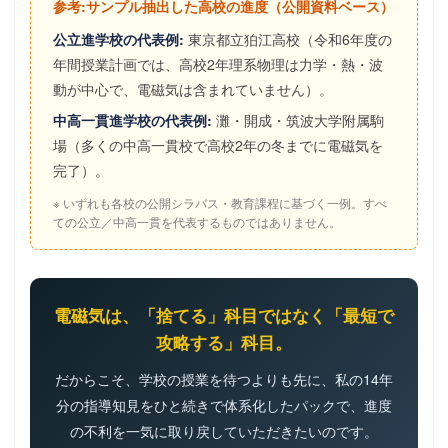
参考:サンプル抽出した高校の進度（公開資料ベース）
公立進学校の代表例:
東京都立狛江高校（令和6年度の
年間授業計画では、高校2年理系物理は力学・熱・波
動が中心で、電磁気は含まれていません）。
中高一貫進学校の代表例:
灘・開成・筑波大学附属駒
場（多くの中高一貫校で高校2年の冬までに電磁気を
完了）。
※ いずれも各校の公開シラバス・教育課程に基づく一例。すべ
ての公立／中高一貫を代表するものではありません。
電磁気は、「捨てる」科目ではなく「最短で
攻略する」科目。
だからこそ、学校の授業を待つよりも先に、私の14年
分の指導知見をひと続きで体系化したパックで、進度
の不利を一気に取り戻していただきたいのです。