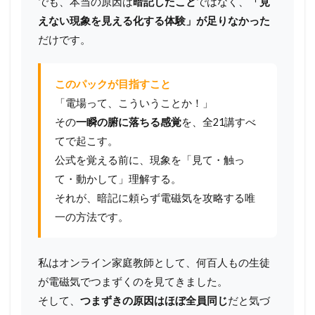
でも、本当の原因は
暗記したこと
ではなく、
「見
えない現象を見える化する体験」が足りなかった
だけです。
このパックが目指すこと
「電場って、こういうことか！」
その
一瞬の腑に落ちる感覚
を、全21講すべ
てで起こす。
公式を覚える前に、現象を「見て・触っ
て・動かして」理解する。
それが、暗記に頼らず電磁気を攻略する唯
一の方法です。
私はオンライン家庭教師として、何百人もの生徒
が電磁気でつまずくのを見てきました。
そして、
つまずきの原因はほぼ全員同じ
だと気づ