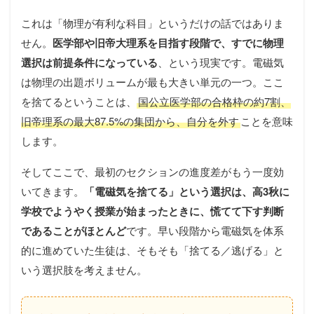
これは「物理が有利な科目」というだけの話ではありま
せん。
医学部や旧帝大理系を目指す段階で、すでに物理
選択は前提条件になっている
、という現実です。電磁気
は物理の出題ボリュームが最も大きい単元の一つ。ここ
を捨てるということは、
国公立医学部の合格枠の約7割、
旧帝理系の最大87.5%の集団から、自分を外す
ことを意味
します。
そしてここで、最初のセクションの進度差がもう一度効
いてきます。
「電磁気を捨てる」という選択は、高3秋に
学校でようやく授業が始まったときに、慌てて下す判断
であることがほとんど
です。早い段階から電磁気を体系
的に進めていた生徒は、そもそも「捨てる／逃げる」と
いう選択肢を考えません。