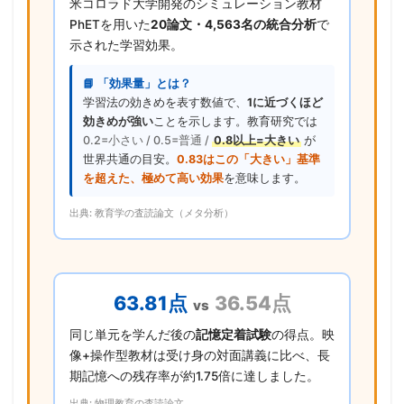
米コロラド大学開発のシミュレーション教材
PhETを用いた
20論文・4,563名の統合分析
で
示された学習効果。
📘 「効果量」とは？
学習法の効きめを表す数値で、
1に近づくほど
効きめが強い
ことを示します。教育研究では
0.2=小さい / 0.5=普通 /
0.8以上=大きい
が
世界共通の目安。
0.83はこの「大きい」基準
を超えた、極めて高い効果
を意味します。
出典: 教育学の査読論文（メタ分析）
63.81点
36.54点
vs
同じ単元を学んだ後の
記憶定着試験
の得点。映
像+操作型教材は受け身の対面講義に比べ、長
期記憶への残存率が約1.75倍に達しました。
出典: 物理教育の査読論文