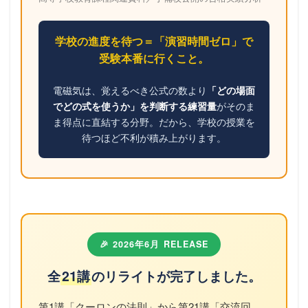
学校の進度を待つ＝「演習時間ゼロ」で
受験本番に行くこと。
電磁気は、覚えるべき公式の数より
「どの場面
がそのま
でどの式を使うか」を判断する練習量
ま得点に直結する分野。だから、学校の授業を
待つほど不利が積み上がります。
🎉 2026年6月 RELEASE
全
21講
のリライトが完了しました。
第1講「クーロンの法則」から第21講「交流回