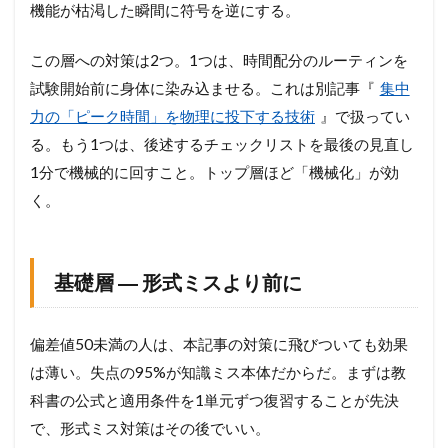
機能が枯渇した瞬間に符号を逆にする。
この層への対策は2つ。1つは、時間配分のルーティンを
試験開始前に身体に染み込ませる。これは別記事『
集中
力の「ピーク時間」を物理に投下する技術
』で扱ってい
る。もう1つは、後述するチェックリストを最後の見直し
1分で機械的に回すこと。トップ層ほど「機械化」が効
く。
基礎層 ― 形式ミスより前に
偏差値50未満の人は、本記事の対策に飛びついても効果
は薄い。失点の95%が知識ミス本体だからだ。まずは教
科書の公式と適用条件を1単元ずつ復習することが先決
で、形式ミス対策はその後でいい。