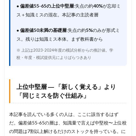
●
偏差値55-65の上位中堅層
:失点の約
40%
が忘却ミ
ス＋知識ミスの混在。本記事の主読者層
●
偏差値50未満の基礎層
:失点の約
5%
のみが形式ミ
ス。残りは知識ミス本体。まず教科書から
※ 上記は2023-2024年度の模試分析からの推計値。学
校・年度・模試提供元によりばらつきあり
上位中堅層 ― 「新しく覚える」より
「同じミスを防ぐ仕組み」
本記事を読んでいる多くの人は、ここに該当するはず
だ。偏差値55-65の層は、知識量で言えば中堅校〜上位校
の問題は7割以上解けるだけのストックを持っている。に