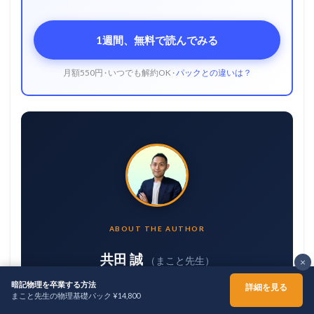
1週間、無料で読んでみる
月額550円 · いつでも解約OK ·
パックとの違いは？
ABOUT THE AUTHOR
共田 誠
（まこと先生）
×
暗記物理を卒業する方法
詳細を見る
高校物理講師・プロ家庭教師 / 指導歴14年
まこと先生の物理基礎パック ¥14,800
ホーム
シェア
メニュー
TOPへ