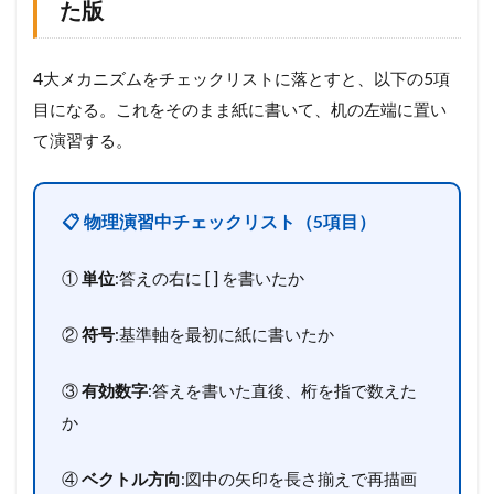
た版
4大メカニズムをチェックリストに落とすと、以下の5項
目になる。これをそのまま紙に書いて、机の左端に置い
て演習する。
📋 物理演習中チェックリスト（5項目）
①
単位
:答えの右に [ ] を書いたか
②
符号
:基準軸を最初に紙に書いたか
③
有効数字
:答えを書いた直後、桁を指で数えた
か
④
ベクトル方向
:図中の矢印を長さ揃えで再描画