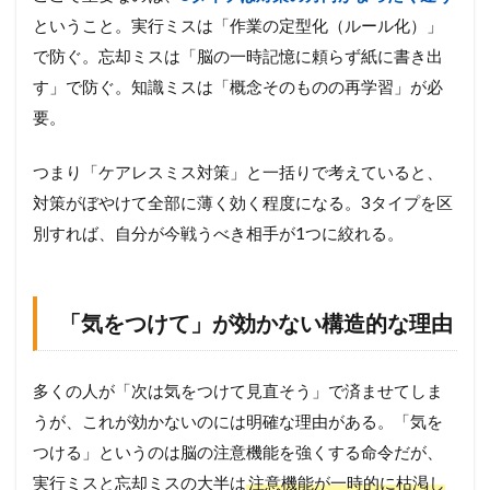
ということ。実行ミスは「作業の定型化（ルール化）」
で防ぐ。忘却ミスは「脳の一時記憶に頼らず紙に書き出
す」で防ぐ。知識ミスは「概念そのものの再学習」が必
要。
つまり「ケアレスミス対策」と一括りで考えていると、
対策がぼやけて全部に薄く効く程度になる。3タイプを区
別すれば、自分が今戦うべき相手が1つに絞れる。
「気をつけて」が効かない構造的な理由
多くの人が「次は気をつけて見直そう」で済ませてしま
うが、これが効かないのには明確な理由がある。「気を
つける」というのは脳の注意機能を強くする命令だが、
実行ミスと忘却ミスの大半は
注意機能が一時的に枯渇し