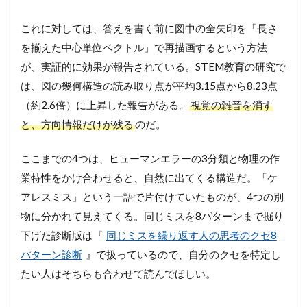
これに対しては、答えを書く前に図中の全矢印を「長さ
を揃えた中心単位ベクトル」で再描画するという方法
が、実証的に効果が報告されている。STEM教育の研究で
は、図の幾何構造の読み取り点が平均3.15点から8.23点
（約2.6倍）に上昇した報告がある。
視覚の雑音を消す
と、方向情報だけが残る
のだ。
ここまでの4つは、ヒューマンエラーの3分類と物理の作
業特性をかけ合わせると、自然に出てくる構造だ。「ケ
アレスミス」という一語で片付けていたものが、4つの別
物に分かれて見えてくる。同じミスを8パターンまで掘り
下げた診断版は『
同じミスを繰り返す人の思考のクセ8
パターン診断
』で扱っているので、自分のクセを特定し
たい人はそちらも合わせて読んでほしい。