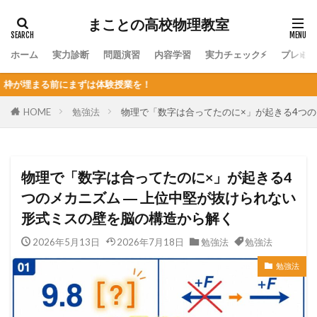
まことの高校物理教室
ホーム
実力診断
問題演習
内容学習
実力チェック⚡
プレミ
験授業を！
HOME
勉強法
物理で「数字は合ってたのに×」が起きる4つの
物理で「数字は合ってたのに×」が起きる4
つのメカニズム ― 上位中堅が抜けられない
形式ミスの壁を脳の構造から解く
2026年5月13日
2026年7月18日
勉強法
勉強法
勉強法