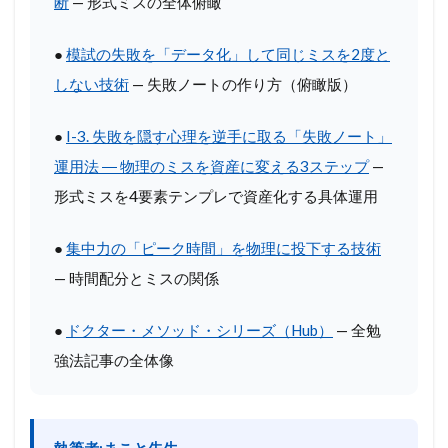
断
— 形式ミスの全体俯瞰
●
模試の失敗を「データ化」して同じミスを2度と
しない技術
— 失敗ノートの作り方（俯瞰版）
●
I-3. 失敗を隠す心理を逆手に取る「失敗ノート」
運用法 ― 物理のミスを資産に変える3ステップ
—
形式ミスを4要素テンプレで資産化する具体運用
●
集中力の「ピーク時間」を物理に投下する技術
— 時間配分とミスの関係
●
ドクター・メソッド・シリーズ（Hub）
— 全勉
強法記事の全体像