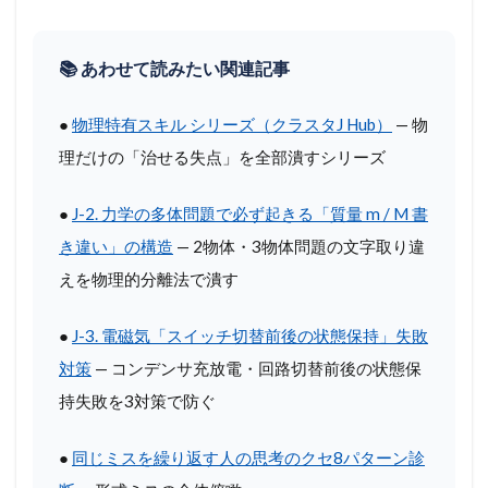
📚 あわせて読みたい関連記事
●
物理特有スキル シリーズ（クラスタJ Hub）
— 物
理だけの「治せる失点」を全部潰すシリーズ
●
J-2. 力学の多体問題で必ず起きる「質量 m / M 書
き違い」の構造
— 2物体・3物体問題の文字取り違
えを物理的分離法で潰す
●
J-3. 電磁気「スイッチ切替前後の状態保持」失敗
対策
— コンデンサ充放電・回路切替前後の状態保
持失敗を3対策で防ぐ
●
同じミスを繰り返す人の思考のクセ8パターン診