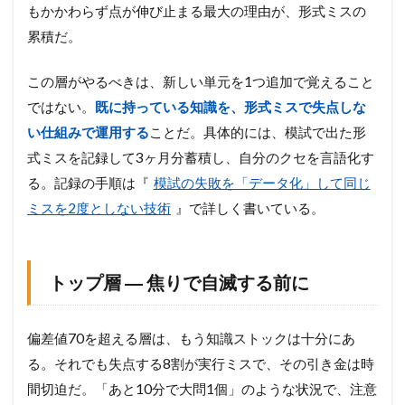
もかかわらず点が伸び止まる最大の理由が、形式ミスの
累積だ。
この層がやるべきは、新しい単元を1つ追加で覚えること
ではない。
既に持っている知識を、形式ミスで失点しな
い仕組みで運用する
ことだ。具体的には、模試で出た形
式ミスを記録して3ヶ月分蓄積し、自分のクセを言語化す
る。記録の手順は『
模試の失敗を「データ化」して同じ
ミスを2度としない技術
』で詳しく書いている。
トップ層 ― 焦りで自滅する前に
偏差値70を超える層は、もう知識ストックは十分にあ
る。それでも失点する8割が実行ミスで、その引き金は時
間切迫だ。「あと10分で大問1個」のような状況で、注意