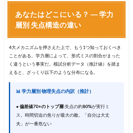
あなたはどこにいる？ ― 学力
層別 失点構造の違い
4大メカニズムを押さえた上で、もう1つ知っておくべき
ことがある。学力層によって、形式ミスの割合がまった
く違うという事実だ。模試分析データ（推計値）を踏ま
えると、ざっくり以下のような分布になる。
📊 学力層別 物理失点の内訳（推計）
●
偏差値70+のトップ層
:失点の約
80%
が実行ミ
ス。時間切迫の焦りが最大の敵。「自分は大丈
夫」が一番危ない