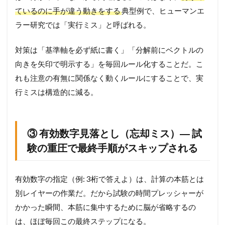
ているのに手が違う動きをする
典型例で、ヒューマンエ
ラー研究では「実行ミス」と呼ばれる。
対策は「基準軸を必ず紙に書く」「分解前にベクトルの
向きを矢印で明示する」を毎回ルール化することだ。こ
れも注意の有無に関係なく動くルールにすることで、実
行ミスは構造的に減る。
③ 有効数字見落とし（忘却ミス）― 試
験の重圧で最終手順がスキップされる
有効数字の指定（例: 3桁で答えよ）は、計算の本筋とは
別レイヤーの作業だ。だから試験の時間プレッシャーが
かかった瞬間、本筋に集中するために脳が省略するの
は、ほぼ毎回この最終ステップになる。