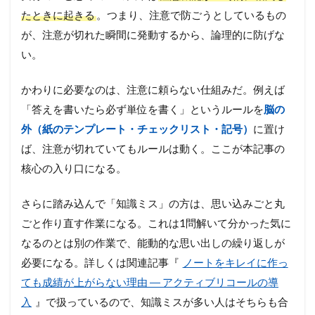
たときに起きる
。つまり、注意で防ごうとしているもの
が、注意が切れた瞬間に発動するから、論理的に防げな
い。
かわりに必要なのは、注意に頼らない仕組みだ。例えば
「答えを書いたら必ず単位を書く」というルールを
脳の
外（紙のテンプレート・チェックリスト・記号）
に置け
ば、注意が切れていてもルールは動く。ここが本記事の
核心の入り口になる。
さらに踏み込んで「知識ミス」の方は、思い込みごと丸
ごと作り直す作業になる。これは1問解いて分かった気に
なるのとは別の作業で、能動的な思い出しの繰り返しが
必要になる。詳しくは関連記事『
ノートをキレイに作っ
ても成績が上がらない理由 ― アクティブリコールの導
入
』で扱っているので、知識ミスが多い人はそちらも合