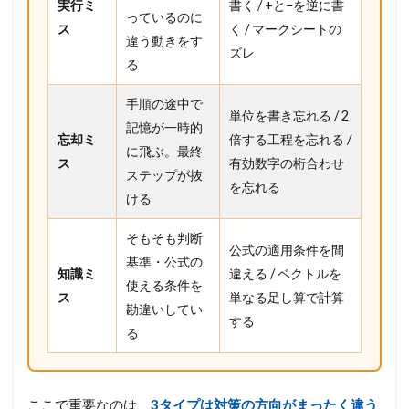
実行ミ
書く / +と−を逆に書
っているのに
ス
く / マークシートの
違う動きをす
ズレ
る
手順の途中で
単位を書き忘れる / 2
記憶が一時的
忘却ミ
倍する工程を忘れる /
に飛ぶ。最終
ス
有効数字の桁合わせ
ステップが抜
を忘れる
ける
そもそも判断
公式の適用条件を間
基準・公式の
知識ミ
違える / ベクトルを
使える条件を
ス
単なる足し算で計算
勘違いしてい
する
る
ここで重要なのは、
3タイプは対策の方向がまったく違う