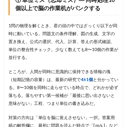
個以上で脳の作業机がパンクする
1問の物理を解くとき、君の頭の中ではざっくり以下が同
時に動いている。問題文の条件理解、図の生成、文字の
置き換え、公式の選択、代入、計算、答えの形式確認、
単位の整合性チェック。少なく数えても8〜10個の作業が
並行する。
ところが、人間が同時に意識的に保持できる情報の塊
（短期記憶の容量）は、最新の研究で
4±1個
と分かってい
る。8〜10個を同時に走らせている時点で、どれかが必ず
落ちる。落ちやすい第一候補が「最後に思い出さないと
意味がない」工程、つまり単位の書き込みだ。
対策の方向は「単位を脳に覚えさせない」一択。答案用
紙の解答欄に、最初に問題を読んだ時点で「[ m/s ]」など