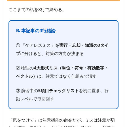
ここまでの話を3行で締める。
📝 本記事の3行結論
① 「ケアレスミス」を
実行・忘却・知識の3タイ
プ
に分けると、対策の方向が決まる
② 物理の
4大形式ミス（単位・符号・有効数字・
ベクトル）
は、注意ではなく仕組みで潰す
③ 演習中の
5項目チェックリスト
を机に置き、行
動レベルで毎回回す
「気をつけて」は注意機能の命令だが、ミスは注意が切