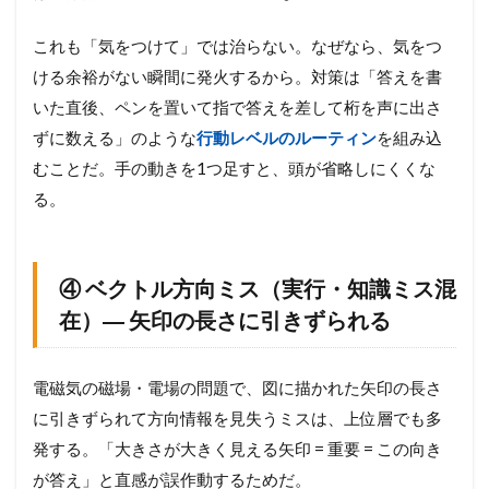
これも「気をつけて」では治らない。なぜなら、気をつ
ける余裕がない瞬間に発火するから。対策は「答えを書
いた直後、ペンを置いて指で答えを差して桁を声に出さ
ずに数える」のような
行動レベルのルーティン
を組み込
むことだ。手の動きを1つ足すと、頭が省略しにくくな
る。
④ ベクトル方向ミス（実行・知識ミス混
在）― 矢印の長さに引きずられる
電磁気の磁場・電場の問題で、図に描かれた矢印の長さ
に引きずられて方向情報を見失うミスは、上位層でも多
発する。「大きさが大きく見える矢印 = 重要 = この向き
が答え」と直感が誤作動するためだ。